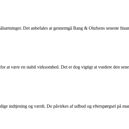
ålsætninger. Det anbefales at gennemgå Bang & Olufsens seneste finansi
or at være en stabil virksomhed. Det er dog vigtigt at vurdere den sene
dige indtjening og værdi. De påvirkes af udbud og efterspørgsel på mark