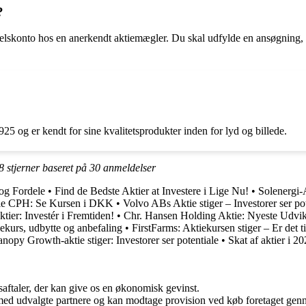
?
lskonto hos en anerkendt aktiemægler. Du skal udfylde en ansøgning, in
5 og er kendt for sine kvalitetsprodukter inden for lyd og billede.
8
stjerner baseret på
30
anmeldelser
og Fordele
•
Find de Bedste Aktier at Investere i Lige Nu!
•
Solenergi-A
ie CPH: Se Kursen i DKK
•
Volvo ABs Aktie stiger – Investorer ser po
tier: Investér i Fremtiden!
•
Chr. Hansen Holding Aktie: Nyeste Udvik
ekurs, udbytte og anbefaling
•
FirstFarms: Aktiekursen stiger – Er det tid
nopy Growth-aktie stiger: Investorer ser potentiale
•
Skat af aktier i 2
saftaler, der kan give os en økonomisk gevinst.
med udvalgte partnere og kan modtage provision ved køb foretaget gennem