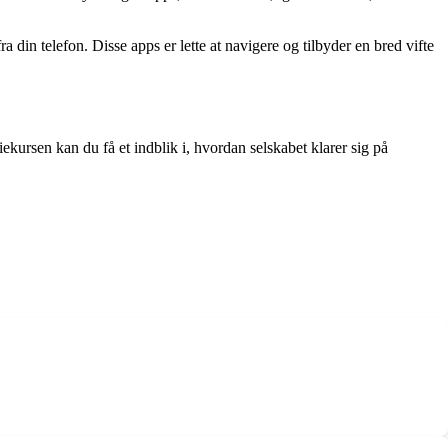
din telefon. Disse apps er lette at navigere og tilbyder en bred vifte
kursen kan du få et indblik i, hvordan selskabet klarer sig på