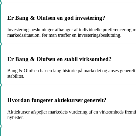
Er Bang & Olufsen en god investering?
Investeringsbeslutninger afhænger af individuelle præferencer og m
markedssituation, før man træffer en investeringsbeslutning.
Er Bang & Olufsen en stabil virksomhed?
Bang & Olufsen har en lang historie på markedet og anses generelt f
stabilitet.
Hvordan fungerer aktiekurser generelt?
Aktiekurser afspejler markedets vurdering af en virksomheds fremti
nyheder.