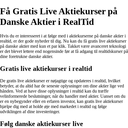
Få Gratis Live Aktiekurser på
Danske Aktier i RealTid
Hvis du er interesseret i at følge med i aktiekurserne på danske aktier i
realtid, er der gode nyheder til dig. Nu kan du få gratis live aktiekurser
på danske aktier med kun et par klik. Takket være avanceret teknologi
er det blevet lettere end nogensinde før at få adgang til realtidskurser på
dine foretrukne danske aktier.
Gratis live aktiekurser i realtid
De gratis live aktiekurser er nøjagtige og opdateres i realtid, hvilket
betyder, at du altid har de seneste oplysninger om dine aktier lige ved
hånden. Ved at have disse oplysninger i realtid kan du træffe
velinformerede beslutninger, når du handler med aktier. Uanset om du
er en nybegynder eller en erfaren investor, kan gratis live aktiekurser
hjælpe dig med at holde øje med markedet i realtid og følge
udviklingen af dine investeringer.
Følg danske aktiekurser live