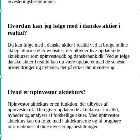
investeringsbeslutninger.
Hvordan kan jeg følge med i danske aktier i
realtid?
Du kan følge med i danske aktier i realtid ved at bruge online
aktieplatforme eller websites, der tilbyder live-opdaterede
aktiekurser som npinvestor.dk og danskebank.dk. Ved at følge
danske aktier i realtid kan du være opdateret med de seneste
prisændringer og nyheder, der påvirker din investering.
Hvad er npinvestor aktiekurs?
Npinvestor aktiekurs er en funktion, der tilbydes af
npinvestor.dk. Den giver opdaterede aktiekurser i realtid,
nyheder og analyser af forskellige aktier. Med npinvestor
aktiekurs kan du følge med i aktiekurserne og få brugbare
informationer til dine investeringsbeslutninger.