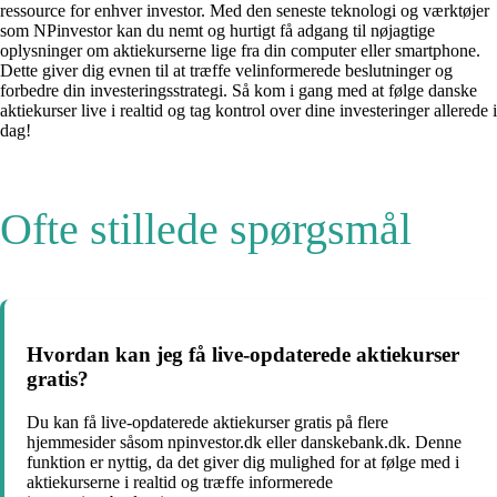
ressource for enhver investor. Med den seneste teknologi og værktøjer
som NPinvestor kan du nemt og hurtigt få adgang til nøjagtige
oplysninger om aktiekurserne lige fra din computer eller smartphone.
Dette giver dig evnen til at træffe velinformerede beslutninger og
forbedre din investeringsstrategi. Så kom i gang med at følge danske
aktiekurser live i realtid og tag kontrol over dine investeringer allerede i
dag!
Ofte stillede spørgsmål
Hvordan kan jeg få live-opdaterede aktiekurser
gratis?
Du kan få live-opdaterede aktiekurser gratis på flere
hjemmesider såsom npinvestor.dk eller danskebank.dk. Denne
funktion er nyttig, da det giver dig mulighed for at følge med i
aktiekurserne i realtid og træffe informerede