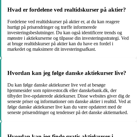
Hvad er fordelene ved realtidskurser på aktier?
Fordelene ved realtidskurser på aktier er, at du kan reagere
hurtigt på prisændringer og træffe informerede
investeringsbeslutninger. Du kan også identificere trends og
mønstre i aktiekurserne og tilpasse din investeringsstrategi. Ved
at bruge realtidskurser på aktier kan du have en fordel i
markedet og maksimere dit investeringsafkast.
Hvordan kan jeg følge danske aktiekurser live?
Du kan følge danske aktiekurser live ved at besøge
hjemmesider som npinvestor.dk eller danskebank.dk, der
tilbyder live-opdaterede aktiekurser. Disse websites giver dig de
seneste priser og informationer om danske aktier i realtid. Ved at
følge danske aktiekurser live kan du være opdateret med de
seneste prisændringer og tendenser på det danske aktiemarked.
Hvordan kan jeg finde gratis aktiekurser i