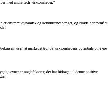
kaber med andre tech-virksomheder.”
trien er ekstremt dynamisk og konkurrencepræget, og Nokia har formået
edet.
ktiekursen viser, at markedet tror på virksomhedens potentiale og evne
tige evner er nøglefaktorer, der har bidraget til denne positive
tier.