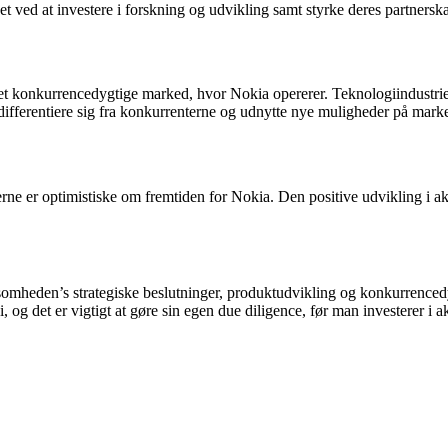
et ved at investere i forskning og udvikling samt styrke deres partners
 er det konkurrencedygtige marked, hvor Nokia opererer. Teknologiindus
t differentiere sig fra konkurrenterne og udnytte nye muligheder på mark
rerne er optimistiske om fremtiden for Nokia. Den positive udvikling i a
somheden’s strategiske beslutninger, produktudvikling og konkurrencedyg
 og det er vigtigt at gøre sin egen due diligence, før man investerer i ak