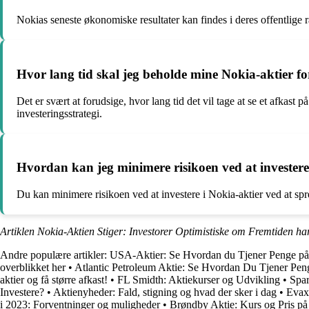
Nokias seneste økonomiske resultater kan findes i deres offentlige ra
Hvor lang tid skal jeg beholde mine Nokia-aktier for
Det er svært at forudsige, hvor lang tid det vil tage at se et afkas
investeringsstrategi.
Hvordan kan jeg minimere risikoen ved at investere
Du kan minimere risikoen ved at investere i Nokia-aktier ved at sp
Artiklen Nokia-Aktien Stiger: Investorer Optimistiske om Fremtiden ha
Andre populære artikler:
USA-Aktier: Se Hvordan du Tjener Penge på
overblikket her
•
Atlantic Petroleum Aktie: Se Hvordan Du Tjener Pen
aktier og få større afkast!
•
FL Smidth: Aktiekurser og Udvikling
•
Spar
Investere?
•
Aktienyheder: Fald, stigning og hvad der sker i dag
•
Evaxi
i 2023: Forventninger og muligheder
•
Brøndby Aktie: Kurs og Pris på