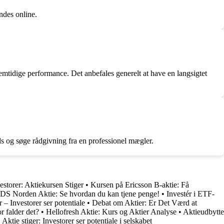
indes online.
remtidige performance. Det anbefales generelt at have en langsigtet
ds og søge rådgivning fra en professionel mægler.
estorer: Aktiekursen Stiger
•
Kursen på Ericsson B-aktie: Få
 DS Norden Aktie: Se hvordan du kan tjene penge!
•
Investér i ETF-
 – Investorer ser potentiale
•
Debat om Aktier: Er Det Værd at
r falder det?
•
Hellofresh Aktie: Kurs og Aktier Analyse
•
Aktieudbytte
Aktie stiger: Investorer ser potentiale i selskabet