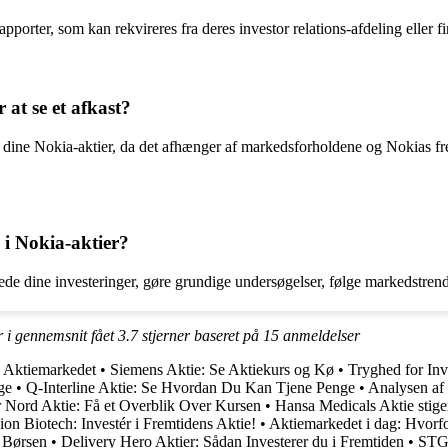
pporter, som kan rekvireres fra deres investor relations-afdeling eller f
 at se et afkast?
t på dine Nokia-aktier, da det afhænger af markedsforholdene og Nokias f
 i Nokia-aktier?
rede dine investeringer, gøre grundige undersøgelser, følge markedstren
r i gennemsnit fået
3.7
stjerner baseret på
15
anmeldelser
 Aktiemarkedet
•
Siemens Aktie: Se Aktiekurs og Kø
•
Tryghed for Inv
ge
•
Q-Interline Aktie: Se Hvordan Du Kan Tjene Penge
•
Analysen af
 Nord Aktie: Få et Overblik Over Kursen
•
Hansa Medicals Aktie stiger
on Biotech: Investér i Fremtidens Aktie!
•
Aktiemarkedet i dag: Hvorfo
 Børsen
•
Delivery Hero Aktier: Sådan Investerer du i Fremtiden
•
STG 