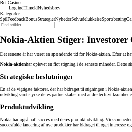
Bet Casino
Log ind
Tilmeld
Nyhedsbrev
Kategorier
Spil
Feedback
Bonus
Strategier
Nyheder
Selvudelukkelse
Sportsbetting
Ca
Nokia-Aktien Stiger: Investorer
Det seneste år har været en spændende tid for Nokia-aktien. Efter at ha
Nokia-aktien
har oplevet en flot stigning i de seneste måneder. Dette 
Strategiske beslutninger
En af de vigtigste faktorer, der har bidraget til stigningen i Nokia-akt
udvikling samt styrke deres partnerskaber med andre tech-virksomheder. 
Produktudvikling
Nokia har også haft succes med deres produktudvikling. Virksomheden h
succesfulde lancering af nye produkter har bidraget til øget interesse og t