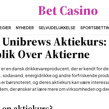
Bet Casino
EGIER
NYHEDER
SELVUDELUKKELSE
SPORTSBETTI
 Unibrews Aktiekurs: 
lik Over Aktierne
er en dansk drikkevareproducent, der er kendt for d
l, sodavand, energidrikke og andre forfriskende prod
er børsnoteret, og deres aktiekurs kan være interess
 dem, der ønsker at lære mere om virksomheden og den
 en aktiekurs?