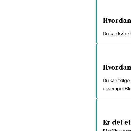
Hvordan 
Du kan købe 
Hvordan 
Du kan følge 
eksempel Blo
Er det et