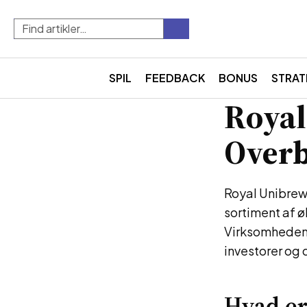
SPIL
FEEDBACK
BONUS
STRAT
Royal
Overb
Royal Unibrew 
sortiment af ø
Virksomheden 
investorer og
Hvad er