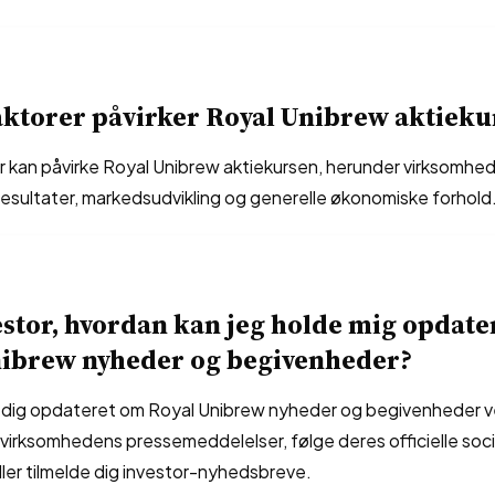
aktorer påvirker Royal Unibrew aktieku
er kan påvirke Royal Unibrew aktiekursen, herunder virksomhe
esultater, markedsudvikling og generelle økonomiske forhold
stor, hvordan kan jeg holde mig opdate
nibrew nyheder og begivenheder?
 dig opdateret om Royal Unibrew nyheder og begivenheder v
virksomhedens pressemeddelelser, følge deres officielle soci
ler tilmelde dig investor-nyhedsbreve.