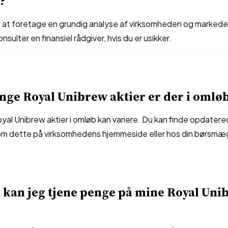
?
gt at foretage en grundig analyse af virksomheden og markede
nsulter en finansiel rådgiver, hvis du er usikker.
ge Royal Unibrew aktier er der i omlø
oyal Unibrew aktier i omløb kan variere. Du kan finde opdater
om dette på virksomhedens hjemmeside eller hos din børsmæg
kan jeg tjene penge på mine Royal Uni