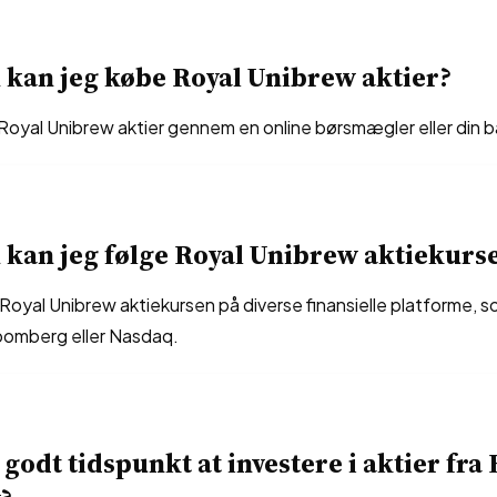
kan jeg købe Royal Unibrew aktier?
Royal Unibrew aktier gennem en online børsmægler eller din b
kan jeg følge Royal Unibrew aktiekurs
Royal Unibrew aktiekursen på diverse finansielle platforme, s
omberg eller Nasdaq.
 godt tidspunkt at investere i aktier fra