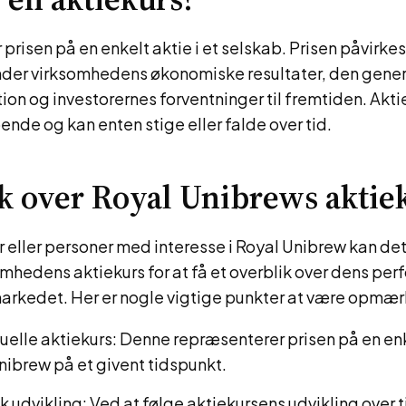
 prisen på en enkelt aktie i et selskab. Prisen påvirkes
under virksomhedens økonomiske resultater, den gener
on og investorernes forventninger til fremtiden. Akt
ende og kan enten stige eller falde over tid.
k over Royal Unibrews aktie
 eller personer med interesse i Royal Unibrew kan det
omhedens aktiekurs for at få et overblik over dens pe
markedet. Her er nogle vigtige punkter at være opmæ
uelle aktiekurs: Denne repræsenterer prisen på en enke
nibrew på et givent tidspunkt.
k udvikling: Ved at følge aktiekursens udvikling over 