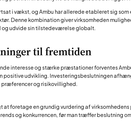
rtsat i vækst, og Ambu har allerede etableret sig som 
ktør. Denne kombination giver virksomheden mulighed
og udvide sin tilstedeværelse globalt.
ninger til fremtiden
nde interesse og stærke præstationer forventes Amb
in positive udvikling. Investeringsbeslutningen afhæn
e præferencer og risikovillighed.
gt at foretage en grundig vurdering af virksomhedens 
rends og konkurrencen, før man træffer beslutning om 