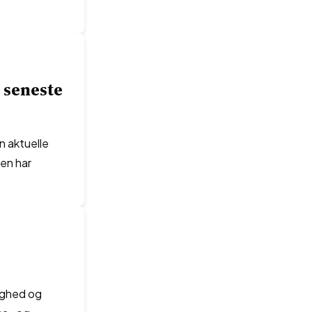
t seneste
n aktuelle
sen har
lighed og