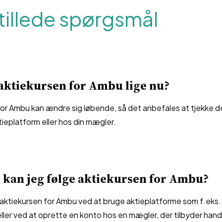
tillede spørgsmål
aktiekursen for Ambu lige nu?
for Ambu kan ændre sig løbende, så det anbefales at tjekke d
tieplatform eller hos din mægler.
kan jeg følge aktiekursen for Ambu?
 aktiekursen for Ambu ved at bruge aktieplatforme som f.eks.
ller ved at oprette en konto hos en mægler, der tilbyder han