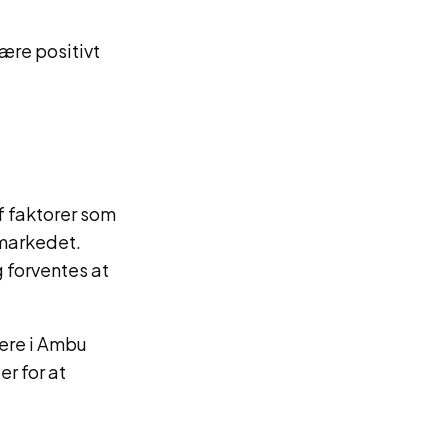
ære positivt
f faktorer som
 markedet.
 forventes at
tere i Ambu
er for at