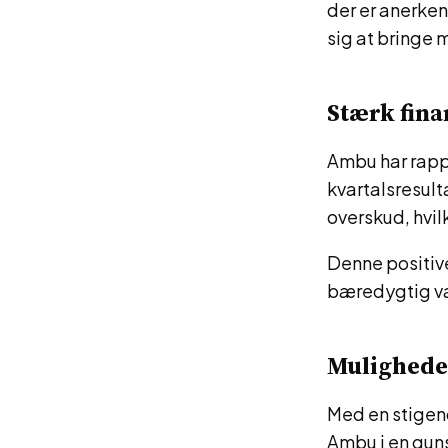
der er anerken
sig at bringe 
Stærk fina
Ambu har rappo
kvartalsresul
overskud, hvilk
Denne positiv
bæredygtig væ
Mulighede
Med en stigend
Ambu i en guns