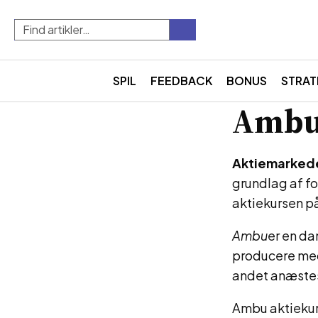
SPIL
FEEDBACK
BONUS
STRAT
Ambu 
Aktiemarked
grundlag af fo
aktiekursen p
Ambu
er en da
producere med
andet anæstes
Ambu aktiekur