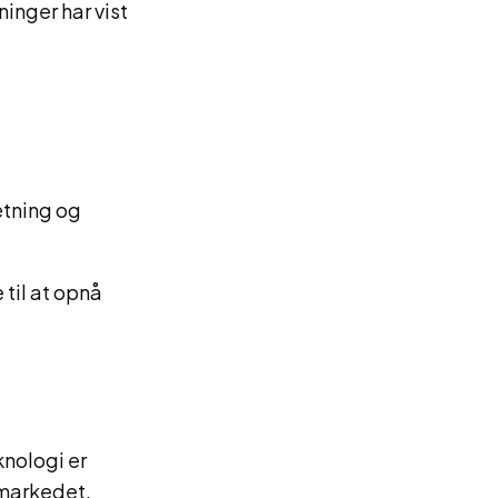
inger har vist
ætning og
til at opnå
knologi er
 markedet.