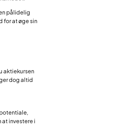
en pålidelig
 for at øge sin
u aktiekursen
ger dog altid
potentiale,
at investere i