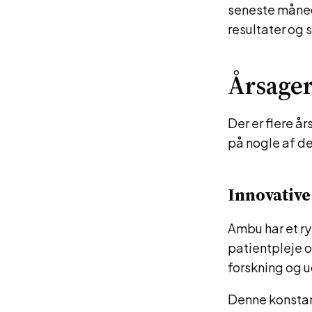
seneste månede
resultater og
Årsager
Der er flere å
på nogle af de
Innovative
Ambu har et ry
patientpleje 
forskning og ud
Denne konstant