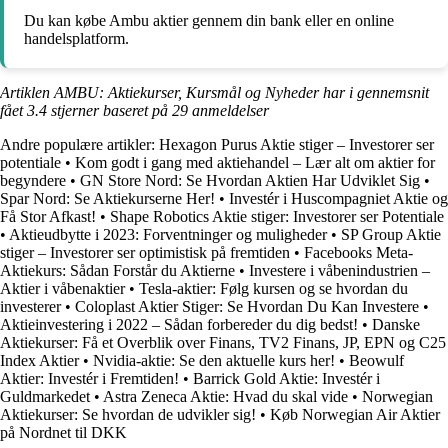
Du kan købe Ambu aktier gennem din bank eller en online
handelsplatform.
Artiklen AMBU: Aktiekurser, Kursmål og Nyheder har i gennemsnit
fået
3.4
stjerner baseret på
29
anmeldelser
Andre populære artikler:
Hexagon Purus Aktie stiger – Investorer ser
potentiale
•
Kom godt i gang med aktiehandel – Lær alt om aktier for
begyndere
•
GN Store Nord: Se Hvordan Aktien Har Udviklet Sig
•
Spar Nord: Se Aktiekurserne Her!
•
Investér i Huscompagniet Aktie og
Få Stor Afkast!
•
Shape Robotics Aktie stiger: Investorer ser Potentiale
•
Aktieudbytte i 2023: Forventninger og muligheder
•
SP Group Aktie
stiger – Investorer ser optimistisk på fremtiden
•
Facebooks Meta-
Aktiekurs: Sådan Forstår du Aktierne
•
Investere i våbenindustrien –
Aktier i våbenaktier
•
Tesla-aktier: Følg kursen og se hvordan du
investerer
•
Coloplast Aktier Stiger: Se Hvordan Du Kan Investere
•
Aktieinvestering i 2022 – Sådan forbereder du dig bedst!
•
Danske
Aktiekurser: Få et Overblik over Finans, TV2 Finans, JP, EPN og C25
Index Aktier
•
Nvidia-aktie: Se den aktuelle kurs her!
•
Beowulf
Aktier: Investér i Fremtiden!
•
Barrick Gold Aktie: Investér i
Guldmarkedet
•
Astra Zeneca Aktie: Hvad du skal vide
•
Norwegian
Aktiekurser: Se hvordan de udvikler sig!
•
Køb Norwegian Air Aktier
på Nordnet til DKK