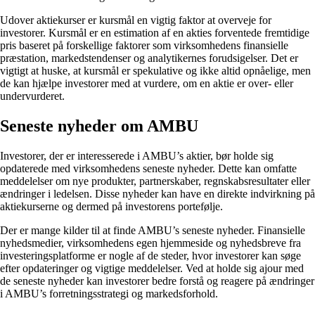
Udover aktiekurser er kursmål en vigtig faktor at overveje for
investorer. Kursmål er en estimation af en akties forventede fremtidige
pris baseret på forskellige faktorer som virksomhedens finansielle
præstation, markedstendenser og analytikernes forudsigelser. Det er
vigtigt at huske, at kursmål er spekulative og ikke altid opnåelige, men
de kan hjælpe investorer med at vurdere, om en aktie er over- eller
undervurderet.
Seneste nyheder om AMBU
Investorer, der er interesserede i AMBU’s aktier, bør holde sig
opdaterede med virksomhedens seneste nyheder. Dette kan omfatte
meddelelser om nye produkter, partnerskaber, regnskabsresultater eller
ændringer i ledelsen. Disse nyheder kan have en direkte indvirkning på
aktiekurserne og dermed på investorens portefølje.
Der er mange kilder til at finde AMBU’s seneste nyheder. Finansielle
nyhedsmedier, virksomhedens egen hjemmeside og nyhedsbreve fra
investeringsplatforme er nogle af de steder, hvor investorer kan søge
efter opdateringer og vigtige meddelelser. Ved at holde sig ajour med
de seneste nyheder kan investorer bedre forstå og reagere på ændringer
i AMBU’s forretningsstrategi og markedsforhold.