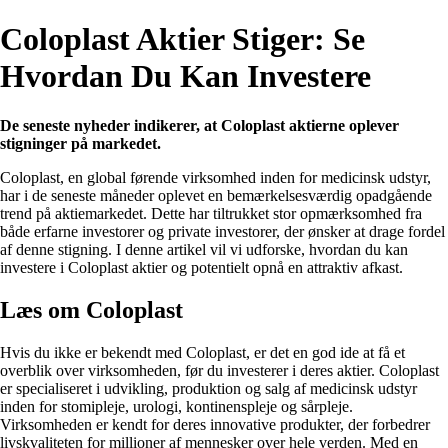
Coloplast Aktier Stiger: Se
Hvordan Du Kan Investere
De seneste nyheder indikerer, at Coloplast aktierne oplever
stigninger på markedet.
Coloplast, en global førende virksomhed inden for medicinsk udstyr,
har i de seneste måneder oplevet en bemærkelsesværdig opadgående
trend på aktiemarkedet. Dette har tiltrukket stor opmærksomhed fra
både erfarne investorer og private investorer, der ønsker at drage fordel
af denne stigning. I denne artikel vil vi udforske, hvordan du kan
investere i Coloplast aktier og potentielt opnå en attraktiv afkast.
Læs om Coloplast
Hvis du ikke er bekendt med Coloplast, er det en god ide at få et
overblik over virksomheden, før du investerer i deres aktier. Coloplast
er specialiseret i udvikling, produktion og salg af medicinsk udstyr
inden for stomipleje, urologi, kontinenspleje og sårpleje.
Virksomheden er kendt for deres innovative produkter, der forbedrer
livskvaliteten for millioner af mennesker over hele verden. Med en