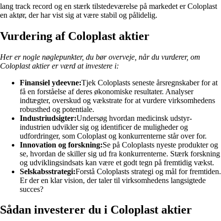
lang track record og en stærk tilstedeværelse på markedet er Coloplast
en aktør, der har vist sig at være stabil og pålidelig.
Vurdering af Coloplast aktier
Her er nogle nøglepunkter, du bør overveje, når du vurderer, om
Coloplast aktier er værd at investere i:
Finansiel ydeevne:
Tjek Coloplasts seneste årsregnskaber for at
få en forståelse af deres økonomiske resultater. Analyser
indtægter, overskud og vækstrate for at vurdere virksomhedens
robusthed og potentiale.
Industriudsigter:
Undersøg hvordan medicinsk udstyr-
industrien udvikler sig og identificer de muligheder og
udfordringer, som Coloplast og konkurrenterne står over for.
Innovation og forskning:
Se på Coloplasts nyeste produkter og
se, hvordan de skiller sig ud fra konkurrenterne. Stærk forskning
og udviklingsindsats kan være et godt tegn på fremtidig vækst.
Selskabsstrategi:
Forstå Coloplasts strategi og mål for fremtiden.
Er der en klar vision, der taler til virksomhedens langsigtede
succes?
Sådan investerer du i Coloplast aktier