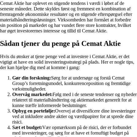
Cemat Aktie har oplevet en stigende tendens i værdi i løbet af de
seneste måneder. Dette skyldes først og fremmest en kombination af
fremragende økonomiske resultater og en stigende efterspørgsel efter
materialhåndteringsløsninger. Virksomheden har formået at forbedre
sin position på markedet og har vundet flere store kontrakter, hvilket
har øget investorernes interesse og tillid til Cemat Aktie.
Sådan tjener du penge på Cemat Aktie
Hvis du ønsker at tjene penge ved at investere i Cemat Aktie, er det
vigtigt at have en solid investeringsstrategi på plads. Her er nogle tips,
der kan hjælpe dig med at komme i gang:
Gør din forskning:
Sørg for at undersøge og forstå Cemat
Group’s forretningsmodel, konkurrenceposition og fremtidige
vækstmuligheder.
Overvåg markedet:
Følg med i de seneste tendenser og nyheder
relateret til materialhåndtering og aktiemarkedet generelt for at
kunne træffe informerede beslutninger.
Opbyg en portefølje:
Overvej at diversificere dine investeringer
ved at inkludere andre aktier og værdipapirer for at sprede dine
risici.
Sæt et budget:
Vær opmærksom på de risici, der er forbundet
med investeringer, og sørg for at have et fornuftigt budget på