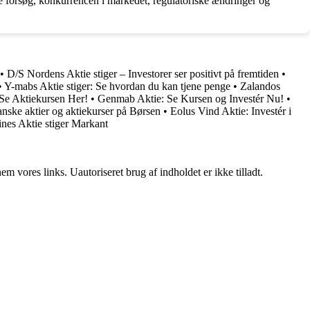
e forsøg, konkurrencen i markedet, regulatoriske ændringer og
•
D/S Nordens Aktie stiger – Investorer ser positivt på fremtiden
•
•
Y-mabs Aktie stiger: Se hvordan du kan tjene penge
•
Zalandos
 Se Aktiekursen Her!
•
Genmab Aktie: Se Kursen og Investér Nu!
•
danske aktier og aktiekurser på Børsen
•
Eolus Vind Aktie: Investér i
nes Aktie stiger Markant
 vores links. Uautoriseret brug af indholdet er ikke tilladt.