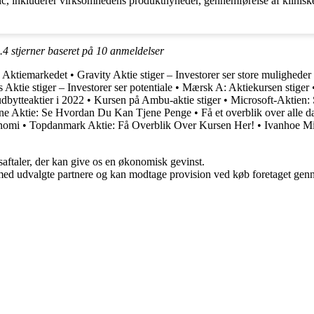
dic, inkluderer virksomhedens produktnyheder, gennemførelse af klinisk
.4
stjerner baseret på
10
anmeldelser
 Aktiemarkedet
•
Gravity Aktie stiger – Investorer ser store muligheder
Aktie stiger – Investorer ser potentiale
•
Mærsk A: Aktiekursen stiger
dbytteaktier i 2022
•
Kursen på Ambu-aktie stiger
•
Microsoft-Aktien:
ine Aktie: Se Hvordan Du Kan Tjene Penge
•
Få et overblik over alle 
nomi
•
Topdanmark Aktie: Få Overblik Over Kursen Her!
•
Ivanhoe Mi
saftaler, der kan give os en økonomisk gevinst.
med udvalgte partnere og kan modtage provision ved køb foretaget gennem