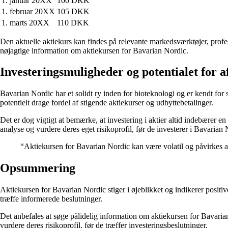
1. januar 20XX
100 DKK
1. februar 20XX
105 DKK
1. marts 20XX
110 DKK
Den aktuelle aktiekurs kan findes på relevante markedsværktøjer, profes
nøjagtige information om aktiekursen for Bavarian Nordic.
Investeringsmuligheder og potentialet for a
Bavarian Nordic har et solidt ry inden for bioteknologi og er kendt for 
potentielt drage fordel af stigende aktiekurser og udbyttebetalinger.
Det er dog vigtigt at bemærke, at investering i aktier altid indebærer en 
analyse og vurdere deres eget risikoprofil, før de investerer i Bavaria
“Aktiekursen for Bavarian Nordic kan være volatil og påvirkes af 
Opsummering
Aktiekursen for Bavarian Nordic stiger i øjeblikket og indikerer posi
træffe informerede beslutninger.
Det anbefales at søge pålidelig information om aktiekursen for Bavaria
vurdere deres risikoprofil, før de træffer investeringsbeslutninger.