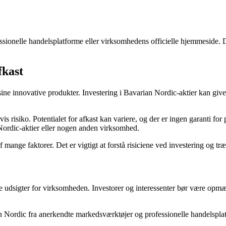
sionelle handelsplatforme eller virksomhedens officielle hjemmeside. Det
fkast
sine innovative produkter. Investering i Bavarian Nordic-aktier kan give
vis risiko. Potentialet for afkast kan variere, og der er ingen garanti for
n Nordic-aktier eller nogen anden virksomhed.
mange faktorer. Det er vigtigt at forstå risiciene ved investering og tr
tive udsigter for virksomheden. Investorer og interessenter bør være o
n Nordic fra anerkendte markedsværktøjer og professionelle handelsplat