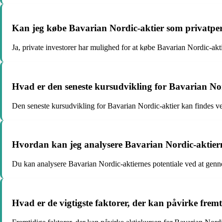
Kan jeg købe Bavarian Nordic-aktier som privatpe
Ja, private investorer har mulighed for at købe Bavarian Nordic-ak
Hvad er den seneste kursudvikling for Bavarian No
Den seneste kursudvikling for Bavarian Nordic-aktier kan findes ved 
Hvordan kan jeg analysere Bavarian Nordic-aktiern
Du kan analysere Bavarian Nordic-aktiernes potentiale ved at genne
Hvad er de vigtigste faktorer, der kan påvirke frem