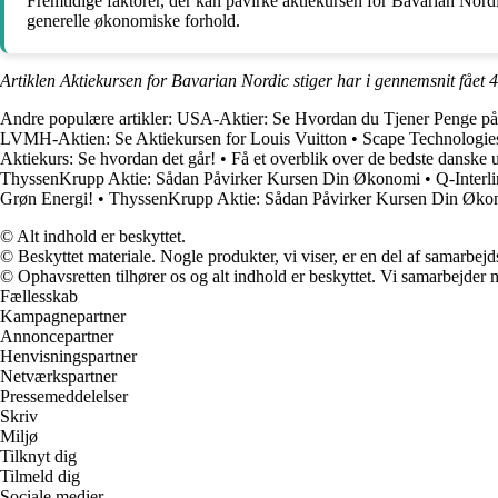
Fremtidige faktorer, der kan påvirke aktiekursen for Bavarian Nor
generelle økonomiske forhold.
Artiklen Aktiekursen for Bavarian Nordic stiger har i gennemsnit fået
4
Andre populære artikler:
USA-Aktier: Se Hvordan du Tjener Penge på
LVMH-Aktien: Se Aktiekursen for Louis Vuitton
•
Scape Technologies 
Aktiekurs: Se hvordan det går!
•
Få et overblik over de bedste danske u
ThyssenKrupp Aktie: Sådan Påvirker Kursen Din Økonomi
•
Q-Interl
Grøn Energi!
•
ThyssenKrupp Aktie: Sådan Påvirker Kursen Din Øko
© Alt indhold er beskyttet.
© Beskyttet materiale. Nogle produkter, vi viser, er en del af samarbejd
© Ophavsretten tilhører os og alt indhold er beskyttet. Vi samarbejder 
Fællesskab
Kampagnepartner
Annoncepartner
Henvisningspartner
Netværkspartner
Pressemeddelelser
Skriv
Miljø
Tilknyt dig
Tilmeld dig
Sociale medier