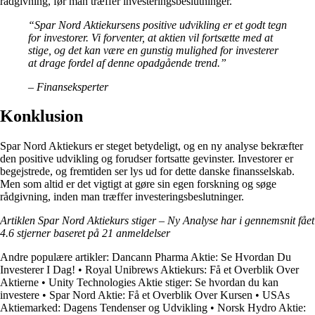
rådgivning, før man træffer investeringsbeslutninger.
“Spar Nord Aktiekursens positive udvikling er et godt tegn
for investorer. Vi forventer, at aktien vil fortsætte med at
stige, og det kan være en gunstig mulighed for investerer
at drage fordel af denne opadgående trend.”
– Finanseksperter
Konklusion
Spar Nord Aktiekurs er steget betydeligt, og en ny analyse bekræfter
den positive udvikling og forudser fortsatte gevinster. Investorer er
begejstrede, og fremtiden ser lys ud for dette danske finansselskab.
Men som altid er det vigtigt at gøre sin egen forskning og søge
rådgivning, inden man træffer investeringsbeslutninger.
Artiklen Spar Nord Aktiekurs stiger – Ny Analyse har i gennemsnit fået
4.6
stjerner baseret på
21
anmeldelser
Andre populære artikler:
Dancann Pharma Aktie: Se Hvordan Du
Investerer I Dag!
•
Royal Unibrews Aktiekurs: Få et Overblik Over
Aktierne
•
Unity Technologies Aktie stiger: Se hvordan du kan
investere
•
Spar Nord Aktie: Få et Overblik Over Kursen
•
USAs
Aktiemarked: Dagens Tendenser og Udvikling
•
Norsk Hydro Aktie: