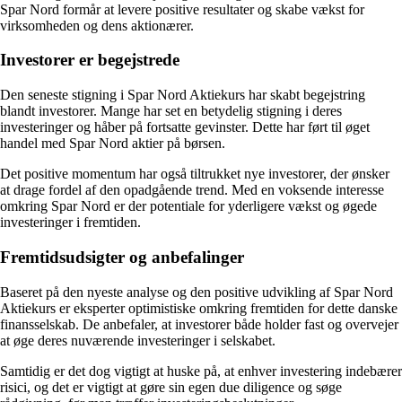
Spar Nord formår at levere positive resultater og skabe vækst for
virksomheden og dens aktionærer.
Investorer er begejstrede
Den seneste stigning i Spar Nord Aktiekurs har skabt begejstring
blandt investorer. Mange har set en betydelig stigning i deres
investeringer og håber på fortsatte gevinster. Dette har ført til øget
handel med Spar Nord aktier på børsen.
Det positive momentum har også tiltrukket nye investorer, der ønsker
at drage fordel af den opadgående trend. Med en voksende interesse
omkring Spar Nord er der potentiale for yderligere vækst og øgede
investeringer i fremtiden.
Fremtidsudsigter og anbefalinger
Baseret på den nyeste analyse og den positive udvikling af Spar Nord
Aktiekurs er eksperter optimistiske omkring fremtiden for dette danske
finansselskab. De anbefaler, at investorer både holder fast og overvejer
at øge deres nuværende investeringer i selskabet.
Samtidig er det dog vigtigt at huske på, at enhver investering indebærer
risici, og det er vigtigt at gøre sin egen due diligence og søge