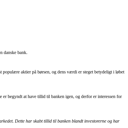
en danske bank.
 populære aktier på børsen, og dens værdi er steget betydeligt i løbet
r begyndt at have tillid til banken igen, og derfor er interessen for
kedet. Dette har skabt tillid til banken blandt investorerne og har