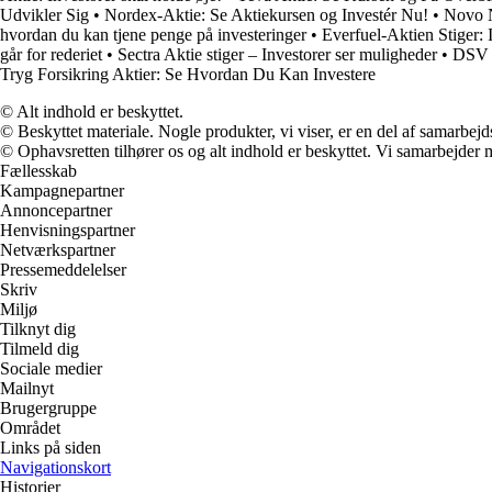
Udvikler Sig
•
Nordex-Aktie: Se Aktiekursen og Investér Nu!
•
Novo N
hvordan du kan tjene penge på investeringer
•
Everfuel-Aktien Stiger:
går for rederiet
•
Sectra Aktie stiger – Investorer ser muligheder
•
DSV A
Tryg Forsikring Aktier: Se Hvordan Du Kan Investere
© Alt indhold er beskyttet.
© Beskyttet materiale. Nogle produkter, vi viser, er en del af samarbejd
© Ophavsretten tilhører os og alt indhold er beskyttet. Vi samarbejder 
Fællesskab
Kampagnepartner
Annoncepartner
Henvisningspartner
Netværkspartner
Pressemeddelelser
Skriv
Miljø
Tilknyt dig
Tilmeld dig
Sociale medier
Mailnyt
Brugergruppe
Området
Links på siden
Navigationskort
Historier