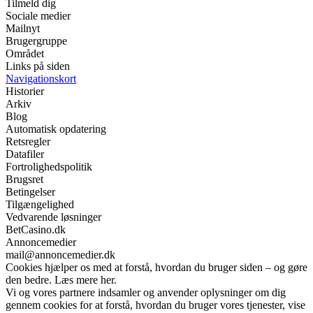
Tilmeld dig
Sociale medier
Mailnyt
Brugergruppe
Området
Links på siden
Navigationskort
Historier
Arkiv
Blog
Automatisk opdatering
Retsregler
Datafiler
Fortrolighedspolitik
Brugsret
Betingelser
Tilgængelighed
Vedvarende løsninger
BetCasino.dk
Annoncemedier
mail@annoncemedier.dk
Cookies hjælper os med at forstå, hvordan du bruger siden – og gøre
den bedre. Læs mere her.
Vi og vores partnere indsamler og anvender oplysninger om dig
gennem cookies for at forstå, hvordan du bruger vores tjenester, vise