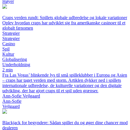
Høyer
Craps verden rundt: Spillets globale udbredelse og lokale variationer
Oplev hvordan craps har udviklet sig fra amerikanske casinoer til et
globalt fænomen
Strategier
Strategier
Casino
Spil
Kultur
Globalisering
Underholdning
2 min
Fra Las Vegas’ blinkende lys til små spilleklubber i Europa og Asien
– craps har taget verden med storm. Artiklen dykker ned i spillets
internationale udbredelse, de kulturelle variationer og den digitale
udvikling, der har gjort craps til et spil uden grænser.
Ann-Sofie Vejlgaard
Ann-Sofie
Vejlgaard
Blackjack for begyndere: Sådan spiller du og øger dine chancer mod
dealeren