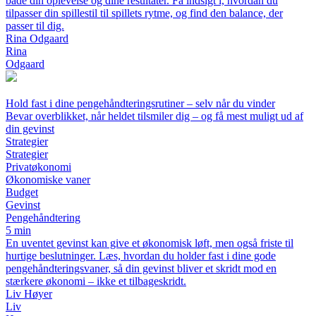
både din oplevelse og dine resultater. Få indsigt i, hvordan du
tilpasser din spillestil til spillets rytme, og find den balance, der
passer til dig.
Rina Odgaard
Rina
Odgaard
Hold fast i dine pengehåndteringsrutiner – selv når du vinder
Bevar overblikket, når heldet tilsmiler dig – og få mest muligt ud af
din gevinst
Strategier
Strategier
Privatøkonomi
Økonomiske vaner
Budget
Gevinst
Pengehåndtering
5 min
En uventet gevinst kan give et økonomisk løft, men også friste til
hurtige beslutninger. Læs, hvordan du holder fast i dine gode
pengehåndteringsvaner, så din gevinst bliver et skridt mod en
stærkere økonomi – ikke et tilbageskridt.
Liv Høyer
Liv