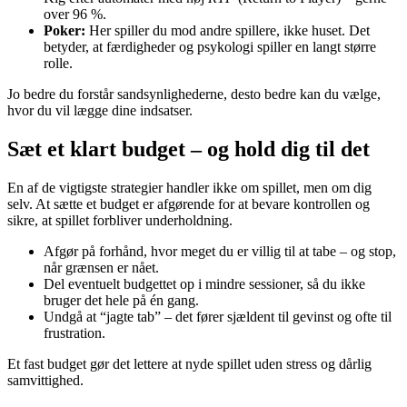
over 96 %.
Poker:
Her spiller du mod andre spillere, ikke huset. Det
betyder, at færdigheder og psykologi spiller en langt større
rolle.
Jo bedre du forstår sandsynlighederne, desto bedre kan du vælge,
hvor du vil lægge dine indsatser.
Sæt et klart budget – og hold dig til det
En af de vigtigste strategier handler ikke om spillet, men om dig
selv. At sætte et budget er afgørende for at bevare kontrollen og
sikre, at spillet forbliver underholdning.
Afgør på forhånd, hvor meget du er villig til at tabe – og stop,
når grænsen er nået.
Del eventuelt budgettet op i mindre sessioner, så du ikke
bruger det hele på én gang.
Undgå at “jagte tab” – det fører sjældent til gevinst og ofte til
frustration.
Et fast budget gør det lettere at nyde spillet uden stress og dårlig
samvittighed.