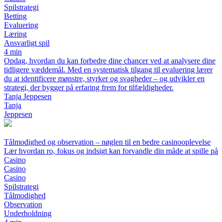
Spilstrategi
Betting
Evaluering
Læring
Ansvarligt spil
4 min
Opdag, hvordan du kan forbedre dine chancer ved at analysere dine
tidligere væddemål. Med en systematisk tilgang til evaluering lærer
du at identificere mønstre, styrker og svagheder – og udvikler en
strategi, der bygger på erfaring frem for tilfældigheder.
Tanja Jeppesen
Tanja
Jeppesen
Tålmodighed og observation – nøglen til en bedre casinooplevelse
Lær hvordan ro, fokus og indsigt kan forvandle din måde at spille på
Casino
Casino
Casino
Spilstrategi
Tålmodighed
Observation
Underholdning