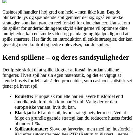
Casino­spil handler i høj grad om held – men ikke kun. Bag de
blinkende lys og spændende spil gemmer der sig også en række
strategier, som kan gøre en reel forskel for dine chancer. Uanset om
du spiller for underholdningens skyld eller gerne vil optimere dine
muligheder, kan en smule viden og planlægning hjælpe dig med at
spille smartere. Her får du en introduktion til enkle strategier, der kan
give dig mere kontrol og bedre oplevelser, når du spiller.
Kend spillene – og deres sandsynligheder
Det første skridt til at spille klogt er at forstå, hvordan spillene
fungerer. Hvert spil har sin egen matematik, og det er vigtigt at
kende husets fordel – altså den procentdel, som casinoet statistisk set
tjener på hvert spil.
Roulette:
Europæisk roulette har en lavere husfordel end
amerikansk, fordi den kun har ét nul. Vælg derfor den
europæiske variant, hvis du kan.
Blackjack:
Et af de spil, hvor strategi betyder mest. Ved at
følge en grundlæggende strategi kan du reducere husets fordel
til under 1 %.
Spilleautomater:
Sjove og farverige, men med høj husfordel.
Kig efter automater med høj
RTP
(Return to Player) – gerne