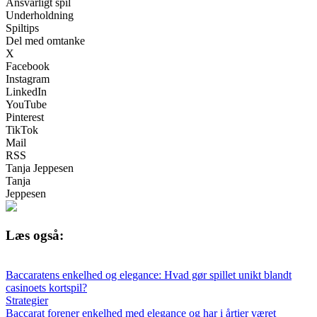
Ansvarligt spil
Underholdning
Spiltips
Del med omtanke
X
Facebook
Instagram
LinkedIn
YouTube
Pinterest
TikTok
Mail
RSS
Tanja Jeppesen
Tanja
Jeppesen
Læs også:
Baccaratens enkelhed og elegance: Hvad gør spillet unikt blandt
casinoets kortspil?
Strategier
Baccarat forener enkelhed med elegance og har i årtier været