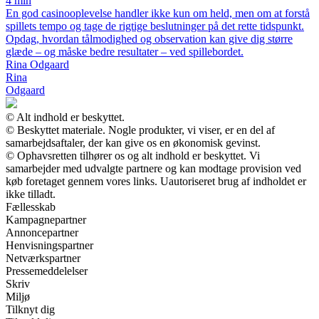
4 min
En god casinooplevelse handler ikke kun om held, men om at forstå
spillets tempo og tage de rigtige beslutninger på det rette tidspunkt.
Opdag, hvordan tålmodighed og observation kan give dig større
glæde – og måske bedre resultater – ved spillebordet.
Rina Odgaard
Rina
Odgaard
© Alt indhold er beskyttet.
© Beskyttet materiale. Nogle produkter, vi viser, er en del af
samarbejdsaftaler, der kan give os en økonomisk gevinst.
© Ophavsretten tilhører os og alt indhold er beskyttet. Vi
samarbejder med udvalgte partnere og kan modtage provision ved
køb foretaget gennem vores links. Uautoriseret brug af indholdet er
ikke tilladt.
Fællesskab
Kampagnepartner
Annoncepartner
Henvisningspartner
Netværkspartner
Pressemeddelelser
Skriv
Miljø
Tilknyt dig