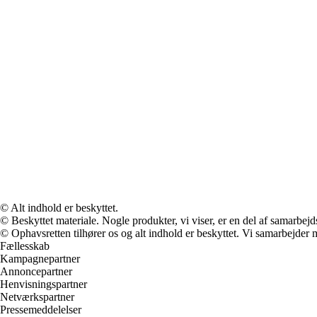
© Alt indhold er beskyttet.
© Beskyttet materiale. Nogle produkter, vi viser, er en del af samarbejd
© Ophavsretten tilhører os og alt indhold er beskyttet. Vi samarbejder 
Fællesskab
Kampagnepartner
Annoncepartner
Henvisningspartner
Netværkspartner
Pressemeddelelser