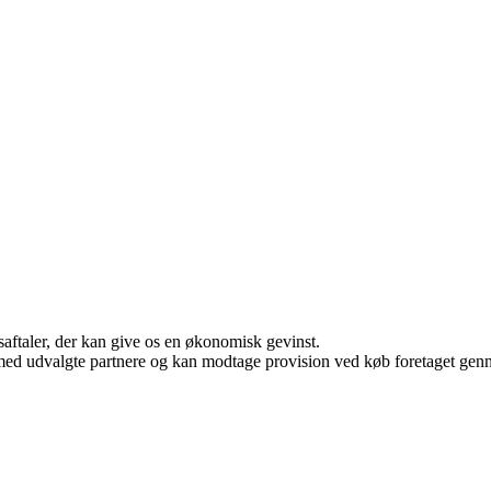
saftaler, der kan give os en økonomisk gevinst.
med udvalgte partnere og kan modtage provision ved køb foretaget gennem