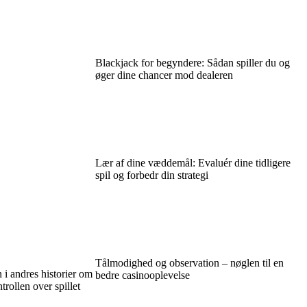
Blackjack for begyndere: Sådan spiller du og
øger dine chancer mod dealeren
Lær af dine væddemål: Evaluér dine tidligere
spil og forbedr din strategi
Tålmodighed og observation – nøglen til en
 i andres historier om
bedre casinooplevelse
trollen over spillet