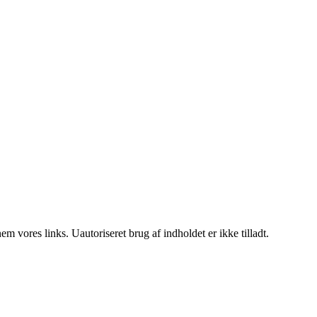
 vores links. Uautoriseret brug af indholdet er ikke tilladt.