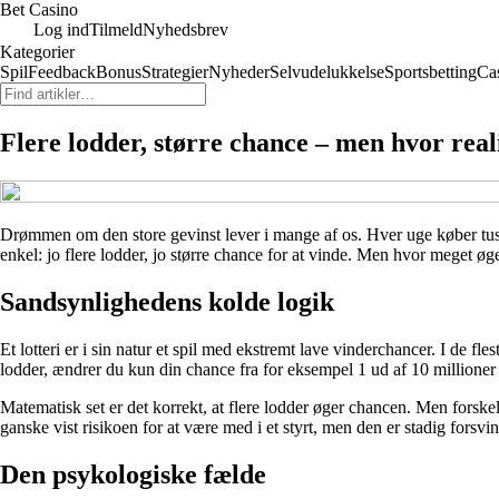
Bet Casino
Log ind
Tilmeld
Nyhedsbrev
Kategorier
Spil
Feedback
Bonus
Strategier
Nyheder
Selvudelukkelse
Sportsbetting
Ca
Flere lodder, større chance – men hvor reali
Drømmen om den store gevinst lever i mange af os. Hver uge køber tusi
enkel: jo flere lodder, jo større chance for at vinde. Men hvor meget øge
Sandsynlighedens kolde logik
Et lotteri er i sin natur et spil med ekstremt lave vinderchancer. I de fl
lodder, ændrer du kun din chance fra for eksempel 1 ud af 10 millioner t
Matematisk set er det korrekt, at flere lodder øger chancen. Men forskellen
ganske vist risikoen for at være med i et styrt, men den er stadig forsvin
Den psykologiske fælde