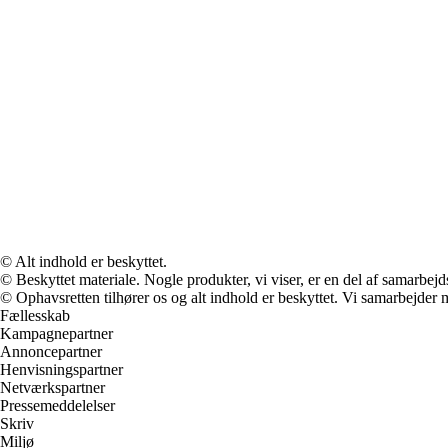
© Alt indhold er beskyttet.
© Beskyttet materiale. Nogle produkter, vi viser, er en del af samarbejd
© Ophavsretten tilhører os og alt indhold er beskyttet. Vi samarbejder 
Fællesskab
Kampagnepartner
Annoncepartner
Henvisningspartner
Netværkspartner
Pressemeddelelser
Skriv
Miljø