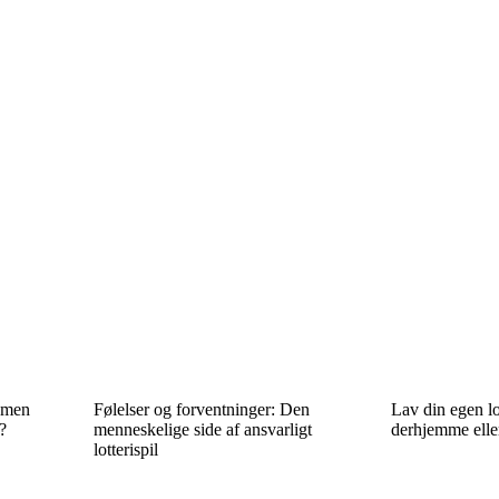
– men
Følelser og forventninger: Den
Lav din egen l
g?
menneskelige side af ansvarligt
derhjemme eller
lotterispil