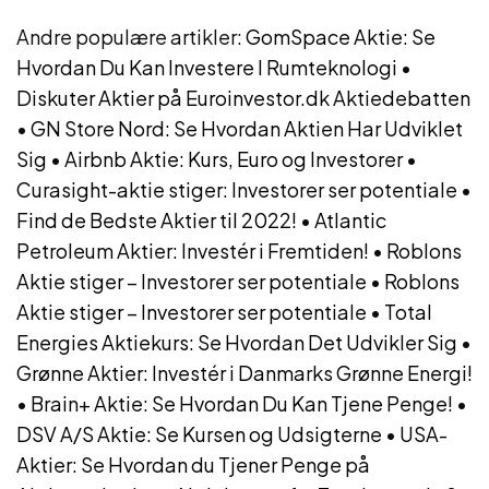
Andre populære artikler:
GomSpace Aktie: Se
Hvordan Du Kan Investere I Rumteknologi
•
Diskuter Aktier på Euroinvestor.dk Aktiedebatten
•
GN Store Nord: Se Hvordan Aktien Har Udviklet
Sig
•
Airbnb Aktie: Kurs, Euro og Investorer
•
Curasight-aktie stiger: Investorer ser potentiale
•
Find de Bedste Aktier til 2022!
•
Atlantic
Petroleum Aktier: Investér i Fremtiden!
•
Roblons
Aktie stiger – Investorer ser potentiale
•
Roblons
Aktie stiger – Investorer ser potentiale
•
Total
Energies Aktiekurs: Se Hvordan Det Udvikler Sig
•
Grønne Aktier: Investér i Danmarks Grønne Energi!
•
Brain+ Aktie: Se Hvordan Du Kan Tjene Penge!
•
DSV A/S Aktie: Se Kursen og Udsigterne
•
USA-
Aktier: Se Hvordan du Tjener Penge på