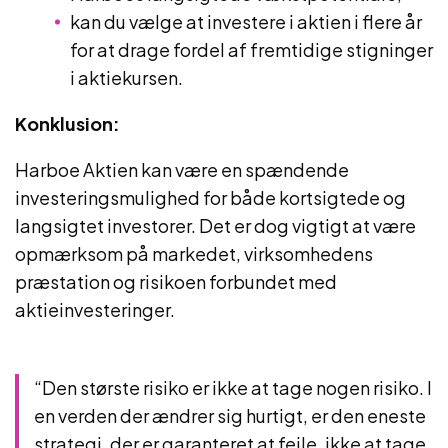
kan du vælge at investere i aktien i flere år
for at drage fordel af fremtidige stigninger
i aktiekursen.
Konklusion:
Harboe Aktien kan være en spændende
investeringsmulighed for både kortsigtede og
langsigtet investorer. Det er dog vigtigt at være
opmærksom på markedet, virksomhedens
præstation og risikoen forbundet med
aktieinvesteringer.
“Den største risiko er ikke at tage nogen risiko. I
en verden der ændrer sig hurtigt, er den eneste
strategi, der er garanteret at fejle, ikke at tage