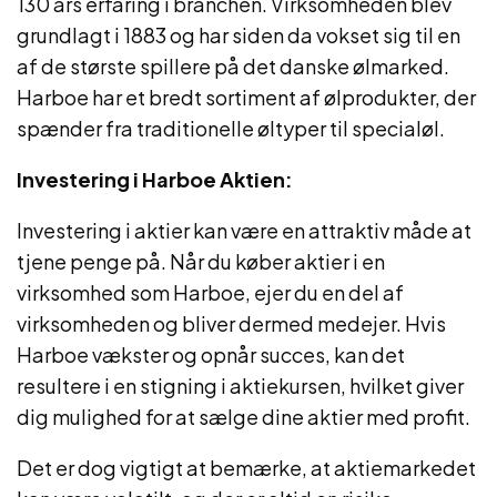
130 års erfaring i branchen. Virksomheden blev
grundlagt i 1883 og har siden da vokset sig til en
af ​​de største spillere på det danske ølmarked.
Harboe har et bredt sortiment af ølprodukter, der
spænder fra traditionelle øltyper til specialøl.
Investering i Harboe Aktien:
Investering i aktier kan være en attraktiv måde at
tjene penge på. Når du køber aktier i en
virksomhed som Harboe, ejer du en del af
virksomheden og bliver dermed medejer. Hvis
Harboe vækster og opnår succes, kan det
resultere i en stigning i aktiekursen, hvilket giver
dig mulighed for at sælge dine aktier med profit.
Det er dog vigtigt at bemærke, at aktiemarkedet