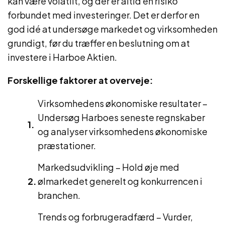
kan være volatilt, og der er altid en risiko
forbundet med investeringer. Det er derfor en
god idé at undersøge markedet og virksomheden
grundigt, før du træffer en beslutning om at
investere i Harboe Aktien.
Forskellige faktorer at overveje:
Virksomhedens økonomiske resultater –
Undersøg Harboes seneste regnskaber
og analyser virksomhedens økonomiske
præstationer.
Markedsudvikling – Hold øje med
ølmarkedet generelt og konkurrencen i
branchen.
Trends og forbrugeradfærd – Vurder,