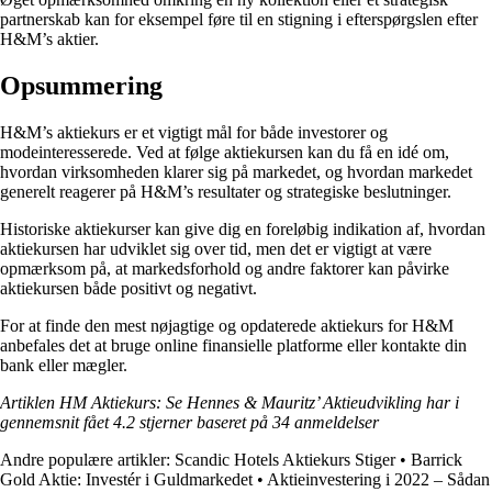
partnerskab kan for eksempel føre til en stigning i efterspørgslen efter
H&M’s aktier.
Opsummering
H&M’s aktiekurs er et vigtigt mål for både investorer og
modeinteresserede. Ved at følge aktiekursen kan du få en idé om,
hvordan virksomheden klarer sig på markedet, og hvordan markedet
generelt reagerer på H&M’s resultater og strategiske beslutninger.
Historiske aktiekurser kan give dig en foreløbig indikation af, hvordan
aktiekursen har udviklet sig over tid, men det er vigtigt at være
opmærksom på, at markedsforhold og andre faktorer kan påvirke
aktiekursen både positivt og negativt.
For at finde den mest nøjagtige og opdaterede aktiekurs for H&M
anbefales det at bruge online finansielle platforme eller kontakte din
bank eller mægler.
Artiklen HM Aktiekurs: Se Hennes & Mauritz’ Aktieudvikling har i
gennemsnit fået
4.2
stjerner baseret på
34
anmeldelser
Andre populære artikler:
Scandic Hotels Aktiekurs Stiger
•
Barrick
Gold Aktie: Investér i Guldmarkedet
•
Aktieinvestering i 2022 – Sådan