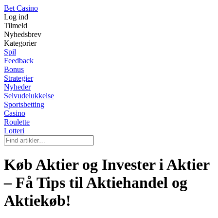
Bet Casino
Log ind
Tilmeld
Nyhedsbrev
Kategorier
Spil
Feedback
Bonus
Strategier
Nyheder
Selvudelukkelse
Sportsbetting
Casino
Roulette
Lotteri
Køb Aktier og Invester i Aktier
– Få Tips til Aktiehandel og
Aktiekøb!