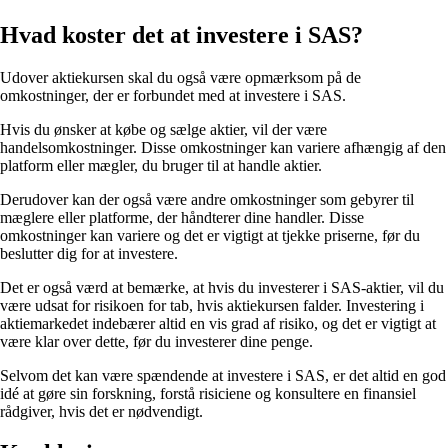
Hvad koster det at investere i SAS?
Udover aktiekursen skal du også være opmærksom på de
omkostninger, der er forbundet med at investere i SAS.
Hvis du ønsker at købe og sælge aktier, vil der være
handelsomkostninger. Disse omkostninger kan variere afhængig af den
platform eller mægler, du bruger til at handle aktier.
Derudover kan der også være andre omkostninger som gebyrer til
mæglere eller platforme, der håndterer dine handler. Disse
omkostninger kan variere og det er vigtigt at tjekke priserne, før du
beslutter dig for at investere.
Det er også værd at bemærke, at hvis du investerer i SAS-aktier, vil du
være udsat for risikoen for tab, hvis aktiekursen falder. Investering i
aktiemarkedet indebærer altid en vis grad af risiko, og det er vigtigt at
være klar over dette, før du investerer dine penge.
Selvom det kan være spændende at investere i SAS, er det altid en god
idé at gøre sin forskning, forstå risiciene og konsultere en finansiel
rådgiver, hvis det er nødvendigt.