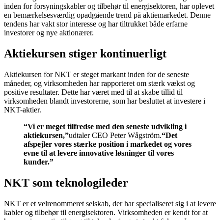
inden for forsyningskabler og tilbehør til energisektoren, har oplevet
en bemærkelsesværdig opadgående trend på aktiemarkedet. Denne
tendens har vakt stor interesse og har tiltrukket både erfarne
investorer og nye aktionærer.
Aktiekursen stiger kontinuerligt
Aktiekursen for NKT er steget markant inden for de seneste
måneder, og virksomheden har rapporteret om stærk vækst og
positive resultater. Dette har været med til at skabe tillid til
virksomheden blandt investorerne, som har besluttet at investere i
NKT-aktier.
“Vi er meget tilfredse med den seneste udvikling i
aktiekursen,”
udtaler CEO Peter Wågström.
“Det
afspejler vores stærke position i markedet og vores
evne til at levere innovative løsninger til vores
kunder.”
NKT som teknologileder
NKT er et velrenommeret selskab, der har specialiseret sig i at levere
kabler og tilbehør til energisektoren. Virksomheden er kendt for at