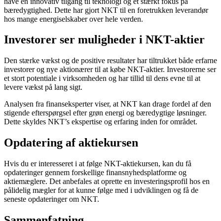
have en innovativ tilgang til teknologi og et stærkt fokus på
bæredygtighed. Dette har gjort NKT til en foretrukken leverandør
hos mange energiselskaber over hele verden.
Investorer ser muligheder i NKT-aktier
Den stærke vækst og de positive resultater har tiltrukket både erfarne
investorer og nye aktionærer til at købe NKT-aktier. Investorerne ser
et stort potentiale i virksomheden og har tillid til dens evne til at
levere vækst på lang sigt.
Analysen fra finanseksperter viser, at NKT kan drage fordel af den
stigende efterspørgsel efter grøn energi og bæredygtige løsninger.
Dette skyldes NKT’s ekspertise og erfaring inden for området.
Opdatering af aktiekursen
Hvis du er interesseret i at følge NKT-aktiekursen, kan du få
opdateringer gennem forskellige finansnyhedsplatforme og
aktiemæglere. Det anbefales at oprette en investeringsprofil hos en
pålidelig mægler for at kunne følge med i udviklingen og få de
seneste opdateringer om NKT.
Sammenfatning