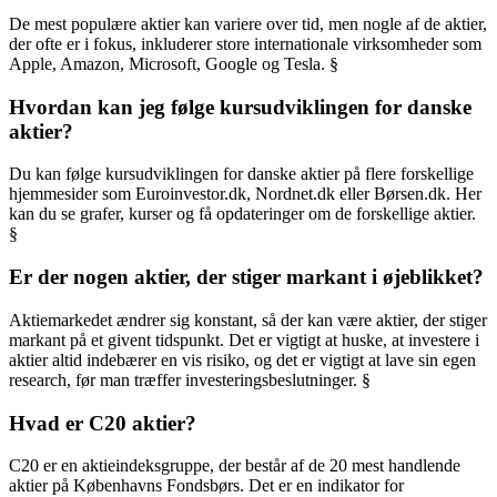
De mest populære aktier kan variere over tid, men nogle af de aktier,
der ofte er i fokus, inkluderer store internationale virksomheder som
Apple, Amazon, Microsoft, Google og Tesla. §
Hvordan kan jeg følge kursudviklingen for danske
aktier?
Du kan følge kursudviklingen for danske aktier på flere forskellige
hjemmesider som Euroinvestor.dk, Nordnet.dk eller Børsen.dk. Her
kan du se grafer, kurser og få opdateringer om de forskellige aktier.
§
Er der nogen aktier, der stiger markant i øjeblikket?
Aktiemarkedet ændrer sig konstant, så der kan være aktier, der stiger
markant på et givent tidspunkt. Det er vigtigt at huske, at investere i
aktier altid indebærer en vis risiko, og det er vigtigt at lave sin egen
research, før man træffer investeringsbeslutninger. §
Hvad er C20 aktier?
C20 er en aktieindeksgruppe, der består af de 20 mest handlende
aktier på Københavns Fondsbørs. Det er en indikator for