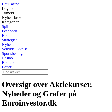
Bet Casino
Log ind
Tilmeld
Nyhedsbrev
Kategorier
Spil
Feedback
Bonus
Strategier
Nyheder
Selvudelukkelse
Sportsbetting
Casino
Roulette
Lotteri
Oversigt over Aktiekurser,
Nyheder og Grafer på
Euroinvestor.dk