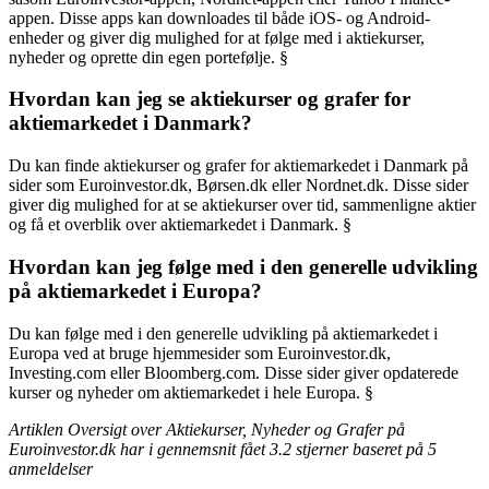
appen. Disse apps kan downloades til både iOS- og Android-
enheder og giver dig mulighed for at følge med i aktiekurser,
nyheder og oprette din egen portefølje. §
Hvordan kan jeg se aktiekurser og grafer for
aktiemarkedet i Danmark?
Du kan finde aktiekurser og grafer for aktiemarkedet i Danmark på
sider som Euroinvestor.dk, Børsen.dk eller Nordnet.dk. Disse sider
giver dig mulighed for at se aktiekurser over tid, sammenligne aktier
og få et overblik over aktiemarkedet i Danmark. §
Hvordan kan jeg følge med i den generelle udvikling
på aktiemarkedet i Europa?
Du kan følge med i den generelle udvikling på aktiemarkedet i
Europa ved at bruge hjemmesider som Euroinvestor.dk,
Investing.com eller Bloomberg.com. Disse sider giver opdaterede
kurser og nyheder om aktiemarkedet i hele Europa. §
Artiklen Oversigt over Aktiekurser, Nyheder og Grafer på
Euroinvestor.dk har i gennemsnit fået
3.2
stjerner baseret på
5
anmeldelser