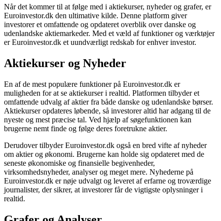
Når det kommer til at følge med i aktiekurser, nyheder og grafer, er
Euroinvestor.dk den ultimative kilde. Denne platform giver
investorer et omfattende og opdateret overblik over danske og
udenlandske aktiemarkeder. Med et væld af funktioner og værktøjer
er Euroinvestor.dk et uundværligt redskab for enhver investor.
Aktiekurser og Nyheder
En af de mest populære funktioner på Euroinvestor.dk er
muligheden for at se aktiekurser i realtid. Platformen tilbyder et
omfattende udvalg af aktier fra både danske og udenlandske børser.
Aktiekurser opdateres løbende, så investorer altid har adgang til de
nyeste og mest præcise tal. Ved hjælp af søgefunktionen kan
brugerne nemt finde og følge deres foretrukne aktier.
Derudover tilbyder Euroinvestor.dk også en bred vifte af nyheder
om aktier og økonomi. Brugerne kan holde sig opdateret med de
seneste økonomiske og finansielle begivenheder,
virksomhedsnyheder, analyser og meget mere. Nyhederne på
Euroinvestor.dk er nøje udvalgt og leveret af erfarne og troværdige
journalister, der sikrer, at investorer får de vigtigste oplysninger i
realtid.
Grafer og Analyser