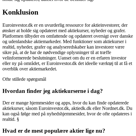
Konklusion
Euroinvestor.dk er en uvurderlig ressource for aktieinvestorer, der
ønsker at holde sig opdateret med aktiekurser, nyheder og grafer.
Platformen tilbyder en omfattende og opdateret oversigt over danske
og udenlandske aktiemarkeder. Med funktioner som aktiekurser i
realtid, nyheder, grafer og analyseredskaber kan investorer være
sikre på, at de har de nødvendige oplysninger til at træffe
velinformerede beslutninger. Uanset om du er en erfaren investor
eller ny på området, er Euroinvestor.dk det ideelle værktøj til at få et
overblik over aktiemarkedet.
Ofte stillede spørgsmål
Hvordan finder jeg aktiekurserne i dag?
Der er mange hjemmesider og apps, hvor du kan finde opdaterede
aktiekurser, såsom Euroinvestor.dk, aktiedk.dk eller Nordnet.dk. Du
kan også følge med på nyhedshjemmesider, hvor de ofte opdateres i
realtid. §
Hvad er de mest populære aktier lige nu?