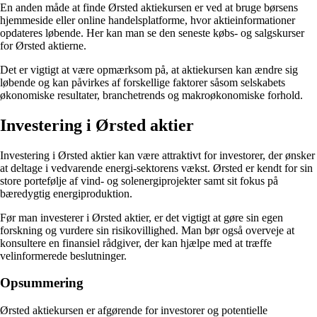
En anden måde at finde Ørsted aktiekursen er ved at bruge børsens
hjemmeside eller online handelsplatforme, hvor aktieinformationer
opdateres løbende. Her kan man se den seneste købs- og salgskurser
for Ørsted aktierne.
Det er vigtigt at være opmærksom på, at aktiekursen kan ændre sig
løbende og kan påvirkes af forskellige faktorer såsom selskabets
økonomiske resultater, branchetrends og makroøkonomiske forhold.
Investering i Ørsted aktier
Investering i Ørsted aktier kan være attraktivt for investorer, der ønsker
at deltage i vedvarende energi-sektorens vækst. Ørsted er kendt for sin
store portefølje af vind- og solenergiprojekter samt sit fokus på
bæredygtig energiproduktion.
Før man investerer i Ørsted aktier, er det vigtigt at gøre sin egen
forskning og vurdere sin risikovillighed. Man bør også overveje at
konsultere en finansiel rådgiver, der kan hjælpe med at træffe
velinformerede beslutninger.
Opsummering
Ørsted aktiekursen er afgørende for investorer og potentielle