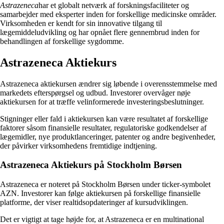
Astrazeneca
har et globalt netværk af forskningsfaciliteter og
samarbejder med eksperter inden for forskellige medicinske områder.
Virksomheden er kendt for sin innovative tilgang til
lægemiddeludvikling og har opnået flere gennembrud inden for
behandlingen af forskellige sygdomme.
Astrazeneca Aktiekurs
Astrazeneca aktiekursen ændrer sig løbende i overensstemmelse med
markedets efterspørgsel og udbud. Investorer overvåger nøje
aktiekursen for at træffe velinformerede investeringsbeslutninger.
Stigninger eller fald i aktiekursen kan være resultatet af forskellige
faktorer såsom finansielle resultater, regulatoriske godkendelser af
lægemidler, nye produktlanceringer, patenter og andre begivenheder,
der påvirker virksomhedens fremtidige indtjening.
Astrazeneca Aktiekurs på Stockholm Børsen
Astrazeneca er noteret på Stockholm Børsen under ticker-symbolet
AZN. Investorer kan følge aktiekursen på forskellige finansielle
platforme, der viser realtidsopdateringer af kursudviklingen.
Det er vigtigt at tage højde for, at Astrazeneca er en multinational