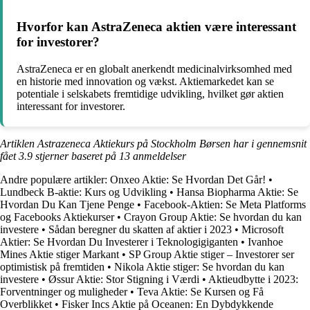
Hvorfor kan AstraZeneca aktien være interessant
for investorer?
AstraZeneca er en globalt anerkendt medicinalvirksomhed med
en historie med innovation og vækst. Aktiemarkedet kan se
potentiale i selskabets fremtidige udvikling, hvilket gør aktien
interessant for investorer.
Artiklen Astrazeneca Aktiekurs på Stockholm Børsen har i gennemsnit
fået
3.9
stjerner baseret på
13
anmeldelser
Andre populære artikler:
Onxeo Aktie: Se Hvordan Det Går!
•
Lundbeck B-aktie: Kurs og Udvikling
•
Hansa Biopharma Aktie: Se
Hvordan Du Kan Tjene Penge
•
Facebook-Aktien: Se Meta Platforms
og Facebooks Aktiekurser
•
Crayon Group Aktie: Se hvordan du kan
investere
•
Sådan beregner du skatten af aktier i 2023
•
Microsoft
Aktier: Se Hvordan Du Investerer i Teknologigiganten
•
Ivanhoe
Mines Aktie stiger Markant
•
SP Group Aktie stiger – Investorer ser
optimistisk på fremtiden
•
Nikola Aktie stiger: Se hvordan du kan
investere
•
Øssur Aktie: Stor Stigning i Værdi
•
Aktieudbytte i 2023:
Forventninger og muligheder
•
Teva Aktie: Se Kursen og Få
Overblikket
•
Fisker Incs Aktie på Oceanen: En Dybdykkende