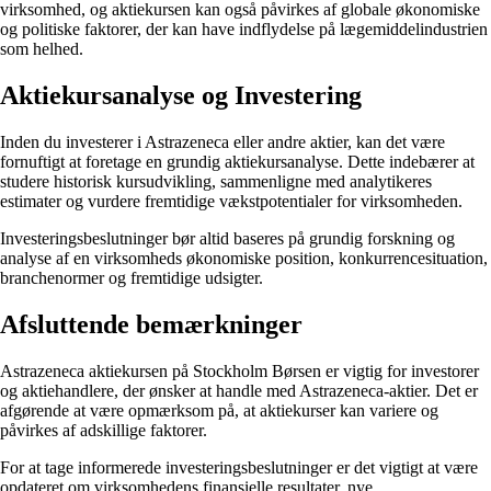
virksomhed, og aktiekursen kan også påvirkes af globale økonomiske
og politiske faktorer, der kan have indflydelse på lægemiddelindustrien
som helhed.
Aktiekursanalyse og Investering
Inden du investerer i Astrazeneca eller andre aktier, kan det være
fornuftigt at foretage en grundig aktiekursanalyse. Dette indebærer at
studere historisk kursudvikling, sammenligne med analytikeres
estimater og vurdere fremtidige vækstpotentialer for virksomheden.
Investeringsbeslutninger bør altid baseres på grundig forskning og
analyse af en virksomheds økonomiske position, konkurrencesituation,
branchenormer og fremtidige udsigter.
Afsluttende bemærkninger
Astrazeneca aktiekursen på Stockholm Børsen er vigtig for investorer
og aktiehandlere, der ønsker at handle med Astrazeneca-aktier. Det er
afgørende at være opmærksom på, at aktiekurser kan variere og
påvirkes af adskillige faktorer.
For at tage informerede investeringsbeslutninger er det vigtigt at være
opdateret om virksomhedens finansielle resultater, nye