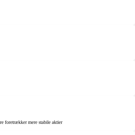
re foretrækker mere stabile aktier