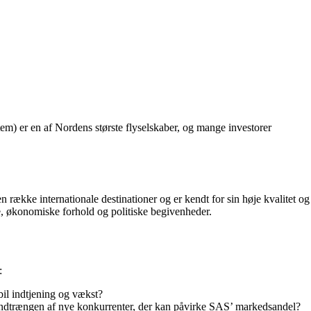
m) er en af Nordens største flyselskaber, og mange investorer
n række internationale destinationer og er kendt for sin høje kvalitet og
ce, økonomiske forhold og politiske begivenheder.
:
il indtjening og vækst?
or indtrængen af nye konkurrenter, der kan påvirke SAS’ markedsandel?