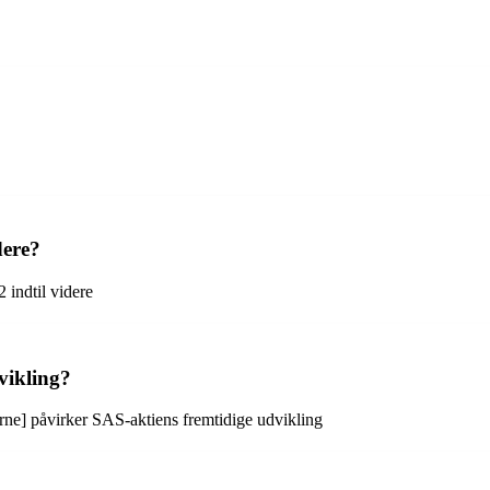
dere?
 indtil videre
vikling?
erne] påvirker SAS-aktiens fremtidige udvikling