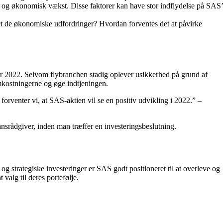
 og økonomisk vækst. Disse faktorer kan have stor indflydelse på SAS’
et de økonomiske udfordringer? Hvordan forventes det at påvirke
 for 2022. Selvom flybranchen stadig oplever usikkerhed på grund af
mkostningerne og øge indtjeningen.
orventer vi, at SAS-aktien vil se en positiv udvikling i 2022.” –
inansrådgiver, inden man træffer en investeringsbeslutning.
g strategiske investeringer er SAS godt positioneret til at overleve og
valg til deres portefølje.