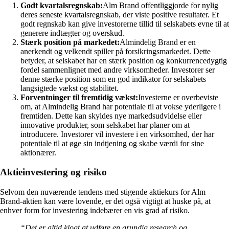
Godt kvartalsregnskab:
Alm Brand offentliggjorde for nylig
deres seneste kvartalsregnskab, der viste positive resultater. Et
godt regnskab kan give investorerne tillid til selskabets evne til at
generere indtægter og overskud.
Stærk position på markedet:
Almindelig Brand er en
anerkendt og velkendt spiller på forsikringsmarkedet. Dette
betyder, at selskabet har en stærk position og konkurrencedygtig
fordel sammenlignet med andre virksomheder. Investorer ser
denne stærke position som en god indikator for selskabets
langsigtede vækst og stabilitet.
Forventninger til fremtidig vækst:
Investerne er overbeviste
om, at Almindelig Brand har potentiale til at vokse yderligere i
fremtiden. Dette kan skyldes nye markedsudvidelse eller
innovative produkter, som selskabet har planer om at
introducere. Investorer vil investere i en virksomhed, der har
potentiale til at øge sin indtjening og skabe værdi for sine
aktionærer.
Aktieinvestering og risiko
Selvom den nuværende tendens med stigende aktiekurs for Alm
Brand-aktien kan være lovende, er det også vigtigt at huske på, at
enhver form for investering indebærer en vis grad af risiko.
“Det er altid klogt at udføre en grundig research og