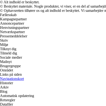
© Alt indhold er beskyttet.
© Beskyttet materiale. Nogle produkter, vi viser, er en del af samarbejd
© Ophavsretten tilhører os og alt indhold er beskyttet. Vi samarbejder 
Fællesskab
Kampagnepartner
Annoncepartner
Henvisningspartner
Netværkspartner
Pressemeddelelser
Skriv
Miljø
Tilknyt dig
Tilmeld dig
Sociale medier
Mailnyt
Brugergruppe
Området
Links på siden
Navigationskort
Historier
Arkiv
Blog
Automatisk opdatering
Retsregler
Datafiler