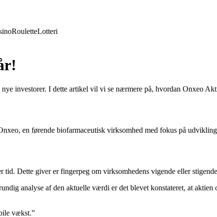
sino
Roulette
Lotteri
år!
nye investorer. I dette artikel vil vi se nærmere på, hvordan Onxeo Akti
 Onxeo, en førende biofarmaceutisk virksomhed med fokus på udvikling 
ver tid. Dette giver er fingerpeg om virksomhedens vigende eller stigend
dig analyse af den aktuelle værdi er det blevet konstateret, at aktien op
bile vækst.”