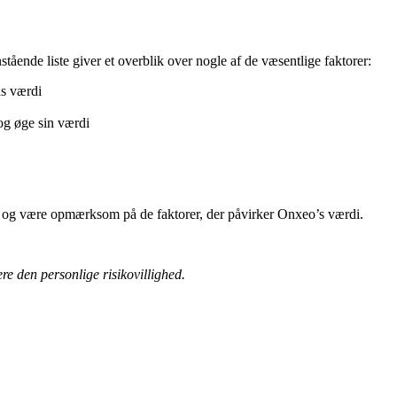
ående liste giver et overblik over nogle af de væsentlige faktorer:
ns værdi
og øge sin værdi
tæt og være opmærksom på de faktorer, der påvirker Onxeo’s værdi.
re den personlige risikovillighed.