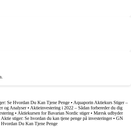
a.
iger: Se Hvordan Du Kan Tjene Penge
•
Aquaporin Aktiekurs Stiger –
r og Analyser
•
Aktieinvestering i 2022 – Sådan forbereder du dig
estering
•
Aktiekursen for Bavarian Nordic stiger
•
Mærsk udbyder
Aktie stiger: Se hvordan du kan tjene penge på investeringer
•
GN
e Hvordan Du Kan Tjene Penge