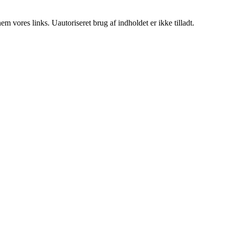
 vores links. Uautoriseret brug af indholdet er ikke tilladt.