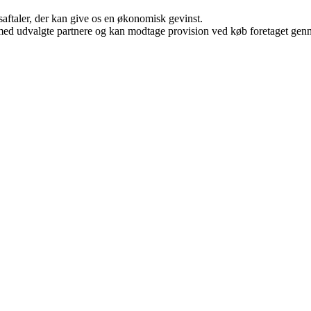
saftaler, der kan give os en økonomisk gevinst.
med udvalgte partnere og kan modtage provision ved køb foretaget gennem