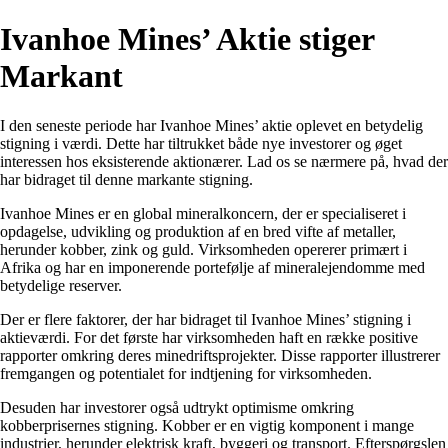
Ivanhoe Mines’ Aktie stiger
Markant
I den seneste periode har Ivanhoe Mines’ aktie oplevet en betydelig
stigning i værdi. Dette har tiltrukket både nye investorer og øget
interessen hos eksisterende aktionærer. Lad os se nærmere på, hvad der
har bidraget til denne markante stigning.
Ivanhoe Mines er en global mineralkoncern, der er specialiseret i
opdagelse, udvikling og produktion af en bred vifte af metaller,
herunder kobber, zink og guld. Virksomheden opererer primært i
Afrika og har en imponerende portefølje af mineralejendomme med
betydelige reserver.
Der er flere faktorer, der har bidraget til Ivanhoe Mines’ stigning i
aktieværdi. For det første har virksomheden haft en række positive
rapporter omkring deres minedriftsprojekter. Disse rapporter illustrerer
fremgangen og potentialet for indtjening for virksomheden.
Desuden har investorer også udtrykt optimisme omkring
kobberprisernes stigning. Kobber er en vigtig komponent i mange
industrier, herunder elektrisk kraft, byggeri og transport. Efterspørgslen