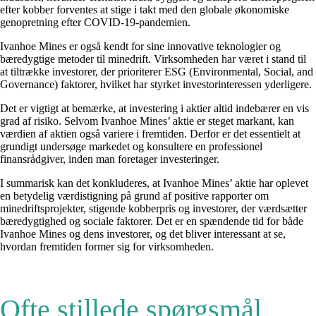
efter kobber forventes at stige i takt med den globale økonomiske
genopretning efter COVID-19-pandemien.
Ivanhoe Mines er også kendt for sine innovative teknologier og
bæredygtige metoder til minedrift. Virksomheden har været i stand til
at tiltrække investorer, der prioriterer ESG (Environmental, Social, and
Governance) faktorer, hvilket har styrket investorinteressen yderligere.
Det er vigtigt at bemærke, at investering i aktier altid indebærer en vis
grad af risiko. Selvom Ivanhoe Mines’ aktie er steget markant, kan
værdien af aktien også variere i fremtiden. Derfor er det essentielt at
grundigt undersøge markedet og konsultere en professionel
finansrådgiver, inden man foretager investeringer.
I summarisk kan det konkluderes, at Ivanhoe Mines’ aktie har oplevet
en betydelig værdistigning på grund af positive rapporter om
minedriftsprojekter, stigende kobberpris og investorer, der værdsætter
bæredygtighed og sociale faktorer. Det er en spændende tid for både
Ivanhoe Mines og dens investorer, og det bliver interessant at se,
hvordan fremtiden former sig for virksomheden.
Ofte stillede spørgsmål