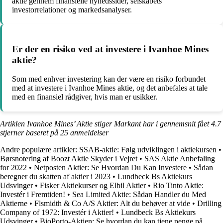
aktie gennem finansielle nyhedssider, selskabets
investorrelationer og markedsanalyser.
Er der en risiko ved at investere i Ivanhoe Mines
aktie?
Som med enhver investering kan der være en risiko forbundet
med at investere i Ivanhoe Mines aktie, og det anbefales at tale
med en finansiel rådgiver, hvis man er usikker.
Artiklen Ivanhoe Mines’ Aktie stiger Markant har i gennemsnit fået
4.7
stjerner baseret på
25
anmeldelser
Andre populære artikler:
SSAB-aktie: Følg udviklingen i aktiekursen
•
Børsnotering af Boozt Aktie Skyder i Vejret
•
SAS Aktie Anbefaling
for 2022
•
Netposten Aktier: Se Hvordan Du Kan Investere
•
Sådan
beregner du skatten af aktier i 2023
•
Lundbeck Bs Aktiekurs
Udsvinger
•
Fisker Aktiekurser og Elbil Aktier
•
Rio Tinto Aktie:
Investér i Fremtiden!
•
Sea Limited Aktie: Sådan Handler du Med
Aktierne
•
Flsmidth & Co A/S Aktier: Alt du behøver at vide
•
Drilling
Company of 1972: Investér i Aktier!
•
Lundbeck Bs Aktiekurs
Udsvinger
•
BioPorto-Aktien: Se hvordan du kan tjene penge på