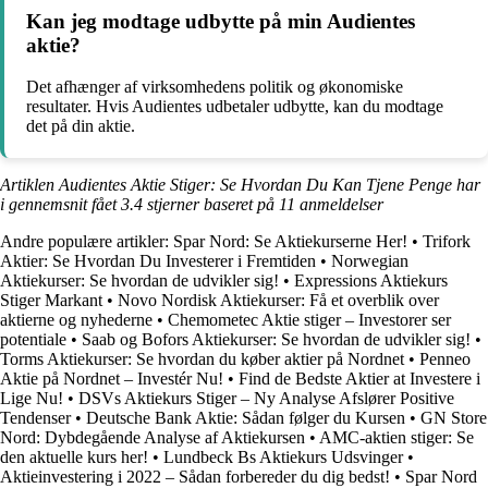
Kan jeg modtage udbytte på min Audientes
aktie?
Det afhænger af virksomhedens politik og økonomiske
resultater. Hvis Audientes udbetaler udbytte, kan du modtage
det på din aktie.
Artiklen Audientes Aktie Stiger: Se Hvordan Du Kan Tjene Penge har
i gennemsnit fået
3.4
stjerner baseret på
11
anmeldelser
Andre populære artikler:
Spar Nord: Se Aktiekurserne Her!
•
Trifork
Aktier: Se Hvordan Du Investerer i Fremtiden
•
Norwegian
Aktiekurser: Se hvordan de udvikler sig!
•
Expressions Aktiekurs
Stiger Markant
•
Novo Nordisk Aktiekurser: Få et overblik over
aktierne og nyhederne
•
Chemometec Aktie stiger – Investorer ser
potentiale
•
Saab og Bofors Aktiekurser: Se hvordan de udvikler sig!
•
Torms Aktiekurser: Se hvordan du køber aktier på Nordnet
•
Penneo
Aktie på Nordnet – Investér Nu!
•
Find de Bedste Aktier at Investere i
Lige Nu!
•
DSVs Aktiekurs Stiger – Ny Analyse Afslører Positive
Tendenser
•
Deutsche Bank Aktie: Sådan følger du Kursen
•
GN Store
Nord: Dybdegående Analyse af Aktiekursen
•
AMC-aktien stiger: Se
den aktuelle kurs her!
•
Lundbeck Bs Aktiekurs Udsvinger
•
Aktieinvestering i 2022 – Sådan forbereder du dig bedst!
•
Spar Nord