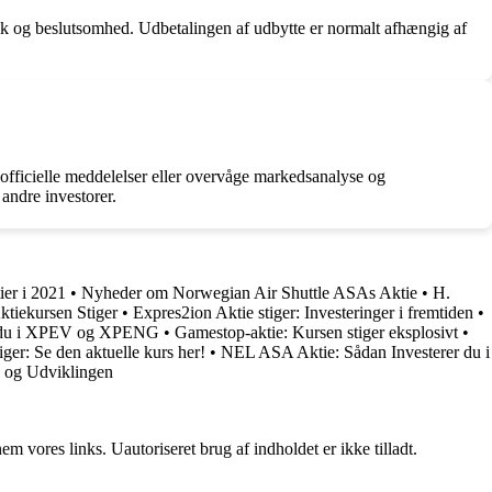
k og beslutsomhed. Udbetalingen af udbytte er normalt afhængig af
officielle meddelelser eller overvåge markedsanalyse og
andre investorer.
ier i 2021
•
Nyheder om Norwegian Air Shuttle ASAs Aktie
•
H.
tiekursen Stiger
•
Expres2ion Aktie stiger: Investeringer i fremtiden
•
r du i XPEV og XPENG
•
Gamestop-aktie: Kursen stiger eksplosivt
•
ger: Se den aktuelle kurs her!
•
NEL ASA Aktie: Sådan Investerer du i
 og Udviklingen
 vores links. Uautoriseret brug af indholdet er ikke tilladt.