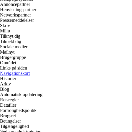
Annoncepartner
Henvisningspartner
Netværkspartner
Pressemeddelelser
Skriv
Miljø
Tilknyt dig
Tilmeld dig
Sociale medier
Mailnyt
Brugergruppe
Området
Links på siden
Navigationskort
Historier
Arkiv
Blog
Automatisk opdatering
Retsregler
Datafiler
Fortrolighedspolitik
Brugsret
Betingelser
Tilgængelighed
Vedvarende løsninger