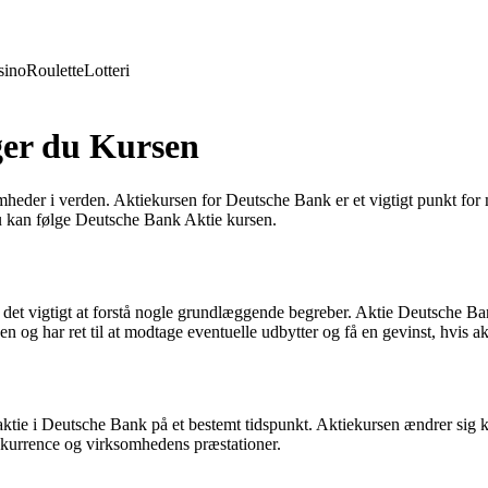
sino
Roulette
Lotteri
ger du Kursen
heder i verden. Aktiekursen for Deutsche Bank er et vigtigt punkt for 
 du kan følge Deutsche Bank Aktie kursen.
r det vigtigt at forstå nogle grundlæggende begreber. Aktie Deutsche 
og har ret til at modtage eventuelle udbytter og få en gevinst, hvis akt
t aktie i Deutsche Bank på et bestemt tidspunkt. Aktiekursen ændrer si
nkurrence og virksomhedens præstationer.