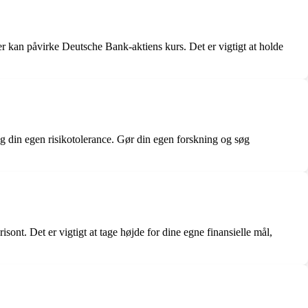
r kan påvirke Deutsche Bank-aktiens kurs. Det er vigtigt at holde
 og din egen risikotolerance. Gør din egen forskning og søg
ont. Det er vigtigt at tage højde for dine egne finansielle mål,