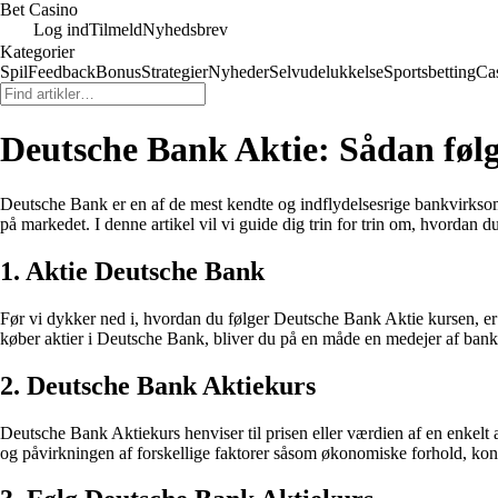
Bet Casino
Log ind
Tilmeld
Nyhedsbrev
Kategorier
Spil
Feedback
Bonus
Strategier
Nyheder
Selvudelukkelse
Sportsbetting
Ca
Deutsche Bank Aktie: Sådan føl
Deutsche Bank er en af de mest kendte og indflydelsesrige bankvirksom
på markedet. I denne artikel vil vi guide dig trin for trin om, hvordan
1. Aktie Deutsche Bank
Før vi dykker ned i, hvordan du følger Deutsche Bank Aktie kursen, e
køber aktier i Deutsche Bank, bliver du på en måde en medejer af banken 
2. Deutsche Bank Aktiekurs
Deutsche Bank Aktiekurs henviser til prisen eller værdien af en enkel
og påvirkningen af forskellige faktorer såsom økonomiske forhold, ko