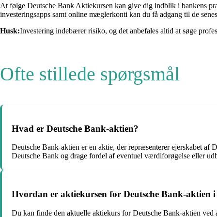
At følge Deutsche Bank Aktiekursen kan give dig indblik i bankens præ
investeringsapps samt online mæglerkonti kan du få adgang til de senes
Husk:
Investering indebærer risiko, og det anbefales altid at søge profe
Ofte stillede spørgsmål
Hvad er Deutsche Bank-aktien?
Deutsche Bank-aktien er en aktie, der repræsenterer ejerskabet af 
Deutsche Bank og drage fordel af eventuel værdiforøgelse eller udb
Hvordan er aktiekursen for Deutsche Bank-aktien i 
Du kan finde den aktuelle aktiekurs for Deutsche Bank-aktien ved a