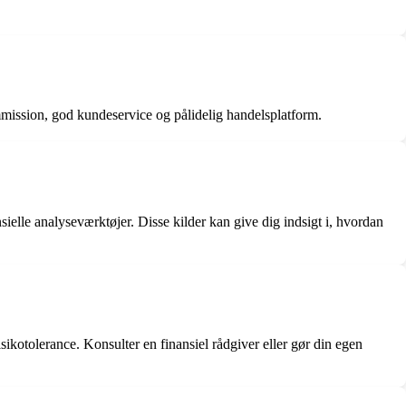
ission, god kundeservice og pålidelig handelsplatform.
ielle analyseværktøjer. Disse kilder kan give dig indsigt i, hvordan
ikotolerance. Konsulter en finansiel rådgiver eller gør din egen