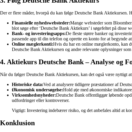
3. Følg Deutsche Bank Aktiekurs
Der er flere måder, hvorpå du kan følge Deutsche Bank Aktiekursen. H
Finansielle nyhedswebsteder:
Mange websteder som Bloomberg, 
blot søge efter ‘Deutsche Bank Aktiekurs’ i søgefeltet på disse we
Bank- og investeringsapps:
De fleste større banker og invester
passende app til din telefon og oprette en konto for at begynde 
Online mæglerkonti:
Hvis du har en online mæglerkonto, kan du 
Deutsche Bank Aktiekursen og andre relevante oplysninger som g
4. Aktiekurs Deutsche Bank – Analyse og F
Når du følger Deutsche Bank Aktiekursen, kan det også være nyttigt at a
Historiske data:
Ved at analysere tidligere præstationer af Deut
Økonomisk undersøgelse:
Hold øje med økonomiske indikatorer
Virksomhedsnyheder:
Deutsche Bank offentliggør løbende opdat
udfordringer eller kontroverser.
Vigtigt: Investering indebærer risiko, og det anbefales altid at ko
Konklusion