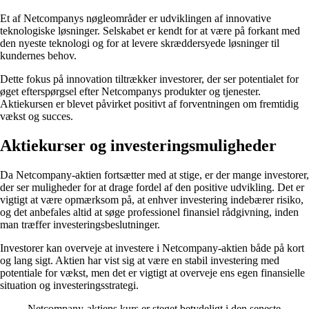
Et af Netcompanys nøgleområder er udviklingen af innovative
teknologiske løsninger. Selskabet er kendt for at være på forkant med
den nyeste teknologi og for at levere skræddersyede løsninger til
kundernes behov.
Dette fokus på innovation tiltrækker investorer, der ser potentialet for
øget efterspørgsel efter Netcompanys produkter og tjenester.
Aktiekursen er blevet påvirket positivt af forventningen om fremtidig
vækst og succes.
Aktiekurser og investeringsmuligheder
Da Netcompany-aktien fortsætter med at stige, er der mange investorer,
der ser muligheder for at drage fordel af den positive udvikling. Det er
vigtigt at være opmærksom på, at enhver investering indebærer risiko,
og det anbefales altid at søge professionel finansiel rådgivning, inden
man træffer investeringsbeslutninger.
Investorer kan overveje at investere i Netcompany-aktien både på kort
og lang sigt. Aktien har vist sig at være en stabil investering med
potentiale for vækst, men det er vigtigt at overveje ens egen finansielle
situation og investeringsstrategi.
Netcompany-aktiens kurs er steget betydeligt i den seneste