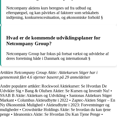
Netcompany aktiens kurs beregnes ud fra udbud og
efterspørgsel, og kan påvirkes af faktorer som selskabets
indtjening, konkurrencesituation, og økonomiske forhold §
Hvad er de kommende udviklingsplaner for
Netcompany Group?
Netcompany Group har fokus på fortsat vækst og udvidelse af
deres forretning både i Danmark og internationalt §
Artiklen Netcompany Group Aktie: Aktiekursen Stiger har i
gennemsnit fået
4.6
stjerner baseret på
29
anmeldelser
Andre populære artikler:
Rockwool Aktiekurser: Se Hvordan De
Udvikler Sig
•
Bang & Olufsen Aktier: Se Kursen og Investér Nu!
•
SSAB B Aktie: Aktiekurs og Udvikling
•
Sanionas Aktiekurs Stiger
Markant
•
Columbus Aktieudbytte i 2022
•
Zaptec-Aktien Stiger – En
Ny Økonomisk Mulighed
•
Aktieudbytte i 2023: Forventninger og
muligheder
•
Crowdstrike Holdings Aktie: Se hvordan du kan tjene
penge
•
Ideanomics Aktie: Se Hvordan Du Kan Tjene Penge
•