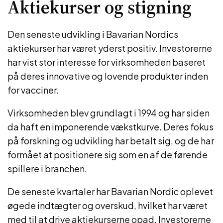
Aktiekurser og stigning
Den seneste udvikling i Bavarian Nordics
aktiekurser har været yderst positiv. Investorerne
har vist stor interesse for virksomheden baseret
på deres innovative og lovende produkter inden
for vacciner.
Virksomheden blev grundlagt i 1994 og har siden
da haft en imponerende vækstkurve. Deres fokus
på forskning og udvikling har betalt sig, og de har
formået at positionere sig som en af de førende
spillere i branchen.
De seneste kvartaler har Bavarian Nordic oplevet
øgede indtægter og overskud, hvilket har været
med til at drive aktiekurserne opad. Investorerne