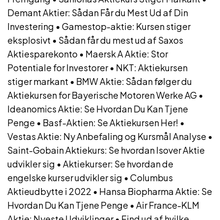
Demant Aktier: Sådan Får du Mest Ud af Din
Investering
•
Gamestop-aktie: Kursen stiger
eksplosivt
•
Sådan får du mest ud af Saxos
Aktiesparekonto
•
Maersk A Aktie: Stor
Potentiale for Investorer
•
NKT: Aktiekursen
stiger markant
•
BMW Aktie: Sådan følger du
Aktiekursen for Bayerische Motoren Werke AG
•
Ideanomics Aktie: Se Hvordan Du Kan Tjene
Penge
•
Basf-Aktien: Se Aktiekursen Her!
•
Vestas Aktie: Ny Anbefaling og Kursmål Analyse
•
Saint-Gobain Aktiekurs: Se hvordan Isover Aktie
udvikler sig
•
Aktiekurser: Se hvordan de
engelske kurser udvikler sig
•
Columbus
Aktieudbytte i 2022
•
Hansa Biopharma Aktie: Se
Hvordan Du Kan Tjene Penge
•
Air France-KLM
Aktie: Nyeste Udviklinger
•
Find ud af hvilke