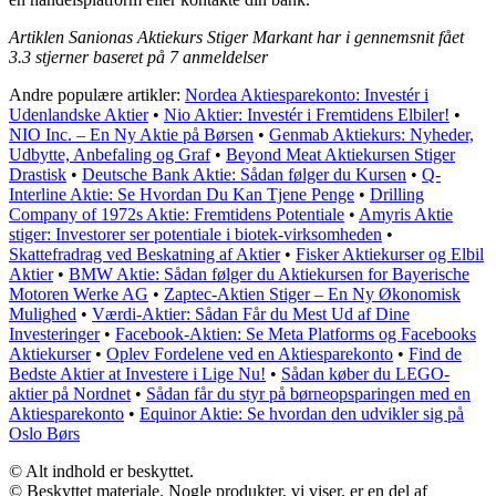
Artiklen Sanionas Aktiekurs Stiger Markant har i gennemsnit fået
3.3
stjerner baseret på
7
anmeldelser
Andre populære artikler:
Nordea Aktiesparekonto: Investér i
Udenlandske Aktier
•
Nio Aktier: Investér i Fremtidens Elbiler!
•
NIO Inc. – En Ny Aktie på Børsen
•
Genmab Aktiekurs: Nyheder,
Udbytte, Anbefaling og Graf
•
Beyond Meat Aktiekursen Stiger
Drastisk
•
Deutsche Bank Aktie: Sådan følger du Kursen
•
Q-
Interline Aktie: Se Hvordan Du Kan Tjene Penge
•
Drilling
Company of 1972s Aktie: Fremtidens Potentiale
•
Amyris Aktie
stiger: Investorer ser potentiale i biotek-virksomheden
•
Skattefradrag ved Beskatning af Aktier
•
Fisker Aktiekurser og Elbil
Aktier
•
BMW Aktie: Sådan følger du Aktiekursen for Bayerische
Motoren Werke AG
•
Zaptec-Aktien Stiger – En Ny Økonomisk
Mulighed
•
Værdi-Aktier: Sådan Får du Mest Ud af Dine
Investeringer
•
Facebook-Aktien: Se Meta Platforms og Facebooks
Aktiekurser
•
Oplev Fordelene ved en Aktiesparekonto
•
Find de
Bedste Aktier at Investere i Lige Nu!
•
Sådan køber du LEGO-
aktier på Nordnet
•
Sådan får du styr på børneopsparingen med en
Aktiesparekonto
•
Equinor Aktie: Se hvordan den udvikler sig på
Oslo Børs
© Alt indhold er beskyttet.
© Beskyttet materiale. Nogle produkter, vi viser, er en del af