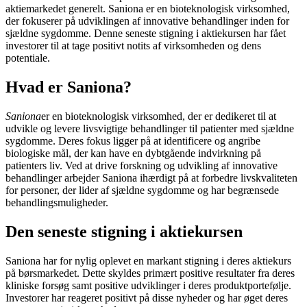
aktiemarkedet generelt. Saniona er en bioteknologisk virksomhed,
der fokuserer på udviklingen af innovative behandlinger inden for
sjældne sygdomme. Denne seneste stigning i aktiekursen har fået
investorer til at tage positivt notits af virksomheden og dens
potentiale.
Hvad er Saniona?
Saniona
er en bioteknologisk virksomhed, der er dedikeret til at
udvikle og levere livsvigtige behandlinger til patienter med sjældne
sygdomme. Deres fokus ligger på at identificere og angribe
biologiske mål, der kan have en dybtgående indvirkning på
patienters liv. Ved at drive forskning og udvikling af innovative
behandlinger arbejder Saniona ihærdigt på at forbedre livskvaliteten
for personer, der lider af sjældne sygdomme og har begrænsede
behandlingsmuligheder.
Den seneste stigning i aktiekursen
Saniona har for nylig oplevet en markant stigning i deres aktiekurs
på børsmarkedet. Dette skyldes primært positive resultater fra deres
kliniske forsøg samt positive udviklinger i deres produktportefølje.
Investorer har reageret positivt på disse nyheder og har øget deres