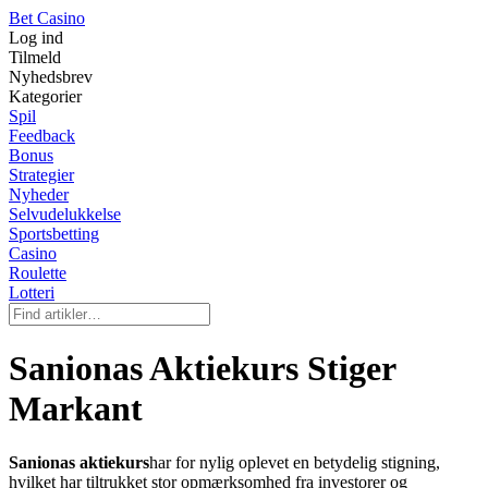
Bet Casino
Log ind
Tilmeld
Nyhedsbrev
Kategorier
Spil
Feedback
Bonus
Strategier
Nyheder
Selvudelukkelse
Sportsbetting
Casino
Roulette
Lotteri
Sanionas Aktiekurs Stiger
Markant
Sanionas aktiekurs
har for nylig oplevet en betydelig stigning,
hvilket har tiltrukket stor opmærksomhed fra investorer og