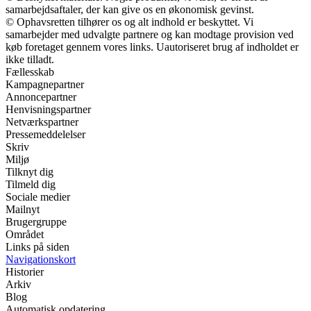
samarbejdsaftaler, der kan give os en økonomisk gevinst.
© Ophavsretten tilhører os og alt indhold er beskyttet. Vi
samarbejder med udvalgte partnere og kan modtage provision ved
køb foretaget gennem vores links. Uautoriseret brug af indholdet er
ikke tilladt.
Fællesskab
Kampagnepartner
Annoncepartner
Henvisningspartner
Netværkspartner
Pressemeddelelser
Skriv
Miljø
Tilknyt dig
Tilmeld dig
Sociale medier
Mailnyt
Brugergruppe
Området
Links på siden
Navigationskort
Historier
Arkiv
Blog
Automatisk opdatering