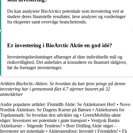
Du kan analysere BioArctics potentiale som investering ved at
studere deres finansielle resultater, læse analyser og vurderinger
fra eksperter samt overvåge branchetrends.
Er investering i BioArctic Aktie en god idé?
Investeringsbeslutninger afhænger af dine individuelle mål og
risikovillighed. Det anbefales at konsultere en finansiel rådgiver,
før du foretager investeringer.
Artiklen BioArctic-Aktien: Se hvordan du kan tjene penge på denne
investering har i gennemsnit fået
4.7
stjerner baseret på
32
anmeldelser
Andre populære artikler:
Flsmidth Aktie: Se Aktiekursen Her!
•
Novo
Nordisk Aktiekurs: Se Dagens Kurser på Børsen
•
Aktiekursen for
Topdanmark: Se hvordan den udvikler sig
•
GreenMobility-aktie
stiger: Investorer ser potentiale i grøn transport
•
Vestjysk Banks
Aktiekurser – Stigende Tendens?
•
Borr Drilling Aktie stiger –
Investorer ser potentiale
•
Aktieopendoor: Investér i Fremtiden!
•
Få