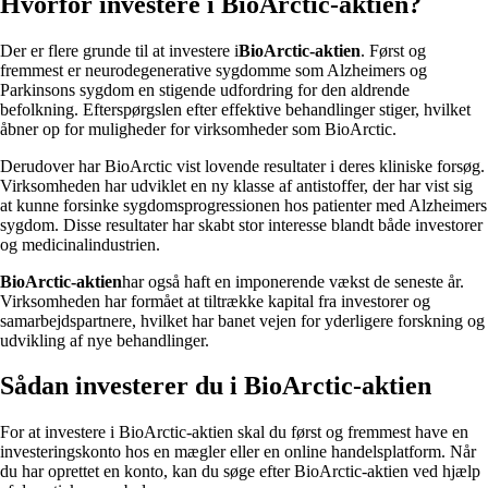
Hvorfor investere i BioArctic-aktien?
Der er flere grunde til at investere i
BioArctic-aktien
. Først og
fremmest er neurodegenerative sygdomme som Alzheimers og
Parkinsons sygdom en stigende udfordring for den aldrende
befolkning. Efterspørgslen efter effektive behandlinger stiger, hvilket
åbner op for muligheder for virksomheder som BioArctic.
Derudover har BioArctic vist lovende resultater i deres kliniske forsøg.
Virksomheden har udviklet en ny klasse af antistoffer, der har vist sig
at kunne forsinke sygdomsprogressionen hos patienter med Alzheimers
sygdom. Disse resultater har skabt stor interesse blandt både investorer
og medicinalindustrien.
BioArctic-aktien
har også haft en imponerende vækst de seneste år.
Virksomheden har formået at tiltrække kapital fra investorer og
samarbejdspartnere, hvilket har banet vejen for yderligere forskning og
udvikling af nye behandlinger.
Sådan investerer du i BioArctic-aktien
For at investere i BioArctic-aktien skal du først og fremmest have en
investeringskonto hos en mægler eller en online handelsplatform. Når
du har oprettet en konto, kan du søge efter BioArctic-aktien ved hjælp