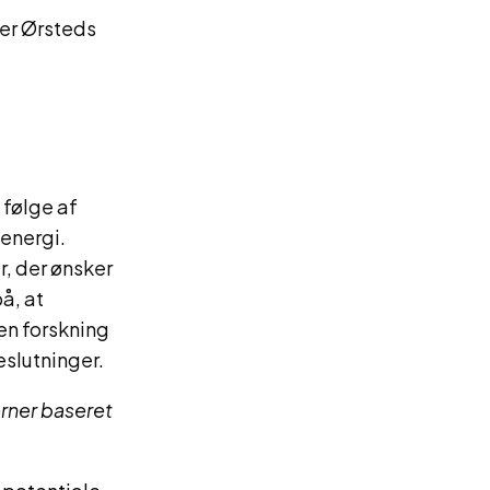
rer Ørsteds
 følge af
energi.
, der ønsker
å, at
gen forskning
eslutninger.
erner baseret