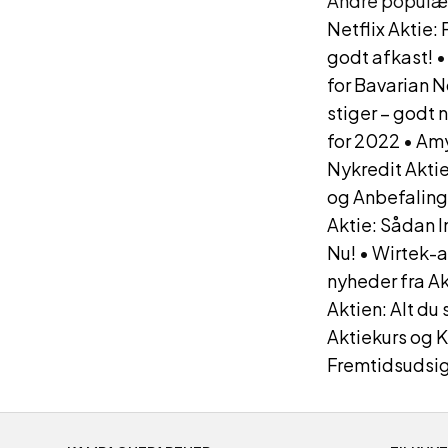
Andre populær
Netflix Aktie:
godt afkast!
for Bavarian N
stiger – godt n
for 2022
•
Amy
Nykredit Akti
og Anbefaling
Aktie: Sådan I
Nu!
•
Wirtek-ak
nyheder fra A
Aktien: Alt du
Aktiekurs og 
Fremtidsudsig