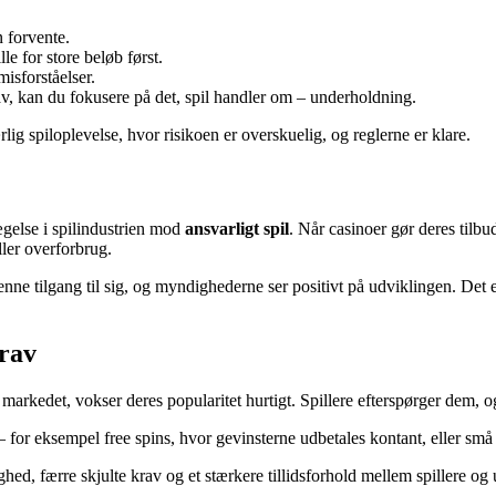
 forvente.
le for store beløb først.
misforståelser.
, kan du fokusere på det, spil handler om – underholdning.
lig spiloplevelse, hvor risikoen er overskuelig, og reglerne er klare.
gelse i spilindustrien mod
ansvarligt spil
. Når casinoer gør deres tilb
ller overforbrug.
nne tilgang til sig, og myndighederne ser positivt på udviklingen. Det
rav
kedet, vokser deres popularitet hurtigt. Spillere efterspørger dem, og 
s – for eksempel free spins, hvor gevinsterne udbetales kontant, eller sm
d, færre skjulte krav og et stærkere tillidsforhold mellem spillere og