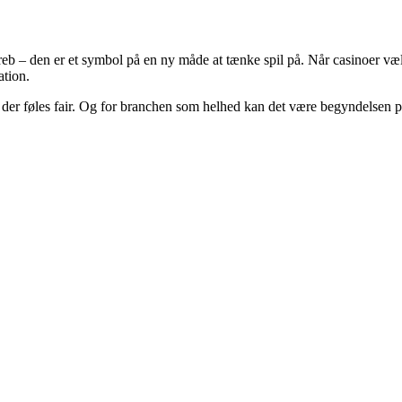
 – den er et symbol på en ny måde at tænke spil på. Når casinoer vælge
ation.
, der føles fair. Og for branchen som helhed kan det være begyndelsen på