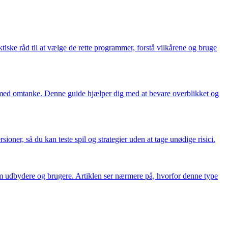
iske råd til at vælge de rette programmer, forstå vilkårene og bruge
er med omtanke. Denne guide hjælper dig med at bevare overblikket og
oner, så du kan teste spil og strategier uden at tage unødige risici.
lem udbydere og brugere. Artiklen ser nærmere på, hvorfor denne type