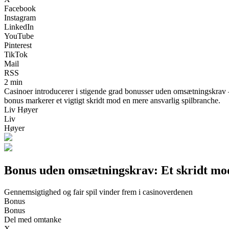
Facebook
Instagram
LinkedIn
YouTube
Pinterest
TikTok
Mail
RSS
2 min
Casinoer introducerer i stigende grad bonusser uden omsætningskrav – 
bonus markerer et vigtigt skridt mod en mere ansvarlig spilbranche.
Liv Høyer
Liv
Høyer
Bonus uden omsætningskrav: Et skridt mod s
Gennemsigtighed og fair spil vinder frem i casinoverdenen
Bonus
Bonus
Del med omtanke
X