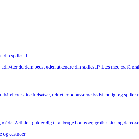
din spillestil
udnytter du dem bedst uden at ændre din spillestil? Læs med og få prakt
du håndterer dine indsatser, udnytter bonusserne bedst muligt og spill
de. Artiklen guider dig til at bruge bonusser, gratis spins og demoversi
e og casinoer