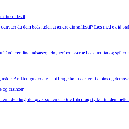
din spillestil
udnytter du dem bedst uden at ændre din spillestil? Læs med og få prakt
du håndterer dine indsatser, udnytter bonusserne bedst muligt og spill
de. Artiklen guider dig til at bruge bonusser, gratis spins og demoversi
e og casinoer
en udvikling, der giver spillerne større frihed og styrker tilliden mel