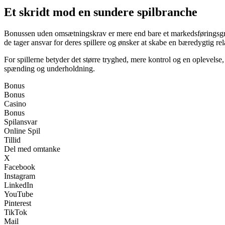
Et skridt mod en sundere spilbranche
Bonussen uden omsætningskrav er mere end bare et markedsføringsgreb
de tager ansvar for deres spillere og ønsker at skabe en bæredygtig rel
For spillerne betyder det større tryghed, mere kontrol og en oplevelse
spænding og underholdning.
Bonus
Bonus
Casino
Bonus
Spilansvar
Online Spil
Tillid
Del med omtanke
X
Facebook
Instagram
LinkedIn
YouTube
Pinterest
TikTok
Mail