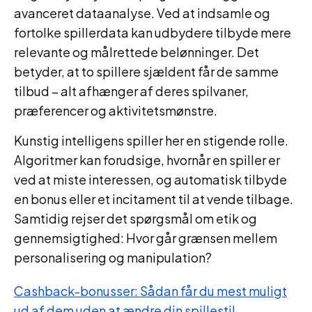
avanceret dataanalyse. Ved at indsamle og
fortolke spillerdata kan udbydere tilbyde mere
relevante og målrettede belønninger. Det
betyder, at to spillere sjældent får de samme
tilbud – alt afhænger af deres spilvaner,
præferencer og aktivitetsmønstre.
Kunstig intelligens spiller her en stigende rolle.
Algoritmer kan forudsige, hvornår en spiller er
ved at miste interessen, og automatisk tilbyde
en bonus eller et incitament til at vende tilbage.
Samtidig rejser det spørgsmål om etik og
gennemsigtighed: Hvor går grænsen mellem
personalisering og manipulation?
Cashback-bonusser: Sådan får du mest muligt
ud af dem uden at ændre din spillestil