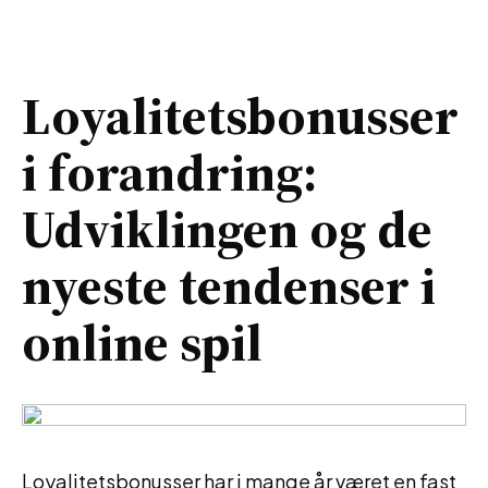
Loyalitetsbonusser
i forandring:
Udviklingen og de
nyeste tendenser i
online spil
Loyalitetsbonusser har i mange år været en fast