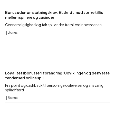
Bonus uden omsætningskrav: Et skridt mod større tillid
mellem spillere og casinoer
Gennemsigtighed og fair spil vinder frem i casinoverdenen
Bonus
Loyalitetsbonusser i forandring: Udviklingen og de nyeste
tendenser i online spil
Fra point og cashback til personlige oplevelser og ansvarlig
spiladfærd
Bonus