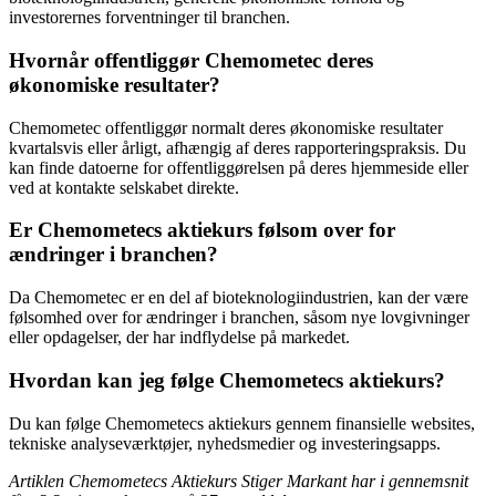
investorernes forventninger til branchen.
Hvornår offentliggør Chemometec deres
økonomiske resultater?
Chemometec offentliggør normalt deres økonomiske resultater
kvartalsvis eller årligt, afhængig af deres rapporteringspraksis. Du
kan finde datoerne for offentliggørelsen på deres hjemmeside eller
ved at kontakte selskabet direkte.
Er Chemometecs aktiekurs følsom over for
ændringer i branchen?
Da Chemometec er en del af bioteknologiindustrien, kan der være
følsomhed over for ændringer i branchen, såsom nye lovgivninger
eller opdagelser, der har indflydelse på markedet.
Hvordan kan jeg følge Chemometecs aktiekurs?
Du kan følge Chemometecs aktiekurs gennem finansielle websites,
tekniske analyseværktøjer, nyhedsmedier og investeringsapps.
Artiklen Chemometecs Aktiekurs Stiger Markant har i gennemsnit