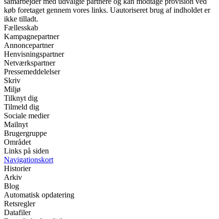
samarbejder med udvalgte partnere og kan modtage provision ved
køb foretaget gennem vores links. Uautoriseret brug af indholdet er
ikke tilladt.
Fællesskab
Kampagnepartner
Annoncepartner
Henvisningspartner
Netværkspartner
Pressemeddelelser
Skriv
Miljø
Tilknyt dig
Tilmeld dig
Sociale medier
Mailnyt
Brugergruppe
Området
Links på siden
Navigationskort
Historier
Arkiv
Blog
Automatisk opdatering
Retsregler
Datafiler