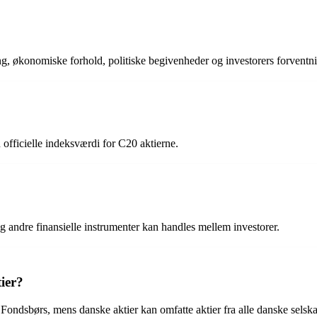
ng, økonomiske forhold, politiske begivenheder og investorers forventnin
officielle indeksværdi for C20 aktierne.
og andre finansielle instrumenter kan handles mellem investorer.
ier?
 Fondsbørs, mens danske aktier kan omfatte aktier fra alle danske selskab