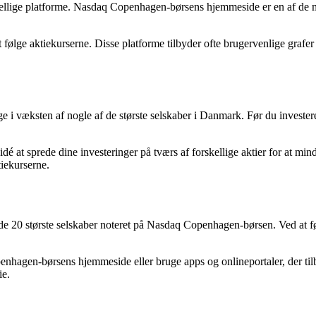
ellige platforme. Nasdaq Copenhagen-børsens hjemmeside er en af ​​de me
følge aktiekurserne. Disse platforme tilbyder ofte brugervenlige grafer 
i væksten af ​​nogle af de største selskaber i Danmark. Før du investere
idé at sprede dine investeringer på tværs af forskellige aktier for at mi
iekurserne.
 de 20 største selskaber noteret på Nasdaq Copenhagen-børsen. Ved at fø
nhagen-børsens hjemmeside eller bruge apps og onlineportaler, der tilby
ie.