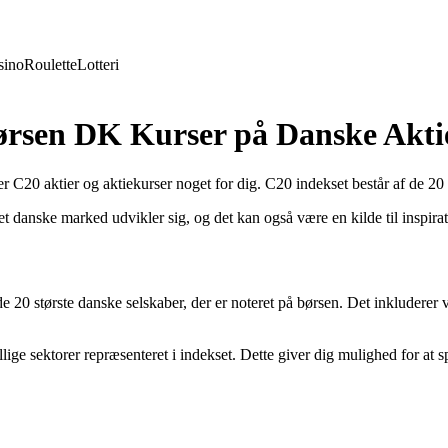
sino
Roulette
Lotteri
Børsen DK Kurser på Danske Akti
, er C20 aktier og aktiekurser noget for dig. C20 indekset består af de
 danske marked udvikler sig, og det kan også være en kilde til inspiratio
af de 20 største danske selskaber, der er noteret på børsen. Det inklu
kellige sektorer repræsenteret i indekset. Dette giver dig mulighed for a