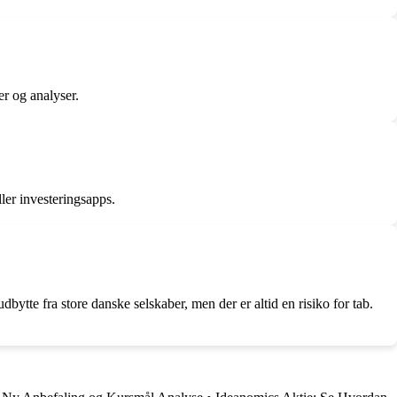
r og analyser.
ler investeringsapps.
bytte fra store danske selskaber, men der er altid en risiko for tab.