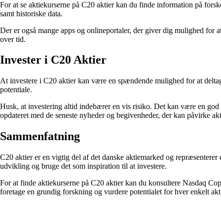
For at se aktiekurserne på C20 aktier kan du finde information på forsk
samt historiske data.
Der er også mange apps og onlineportaler, der giver dig mulighed for at 
over tid.
Invester i C20 Aktier
At investere i C20 aktier kan være en spændende mulighed for at deltage 
potentiale.
Husk, at investering altid indebærer en vis risiko. Det kan være en god 
opdateret med de seneste nyheder og begivenheder, der kan påvirke akt
Sammenfatning
C20 aktier er en vigtig del af det danske aktiemarked og repræsenterer
udvikling og bruge det som inspiration til at investere.
For at finde aktiekurserne på C20 aktier kan du konsultere Nasdaq Cope
foretage en grundig forskning og vurdere potentialet for hver enkelt akt