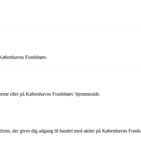
på Københavns Fondsbørs.
tforme eller på Københavns Fondsbørs’ hjemmeside.
form, der giver dig adgang til handel med aktier på Københavns Fonds