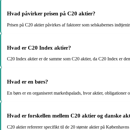
Hvad påvirker prisen på C20 aktier?
Prisen på C20 aktier påvirkes af faktorer som selskabernes indtjeni
Hvad er C20 Index aktier?
C20 Index aktier er de samme som C20 aktier, da C20 Index er den 
Hvad er en børs?
En børs er en organiseret markedspalads, hvor aktier, obligationer 
Hvad er forskellen mellem C20 aktier og danske akt
C20 aktier refererer specifikt til de 20 største aktier på Københavns