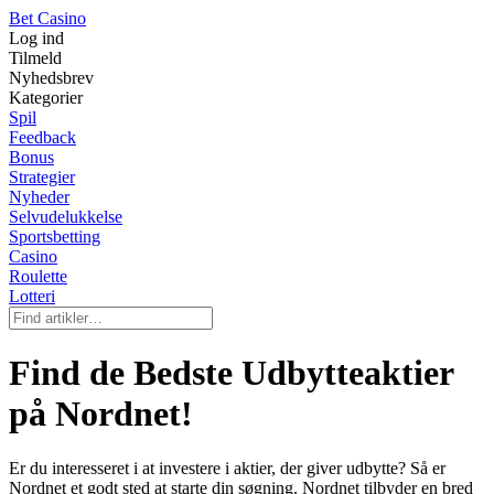
Bet Casino
Log ind
Tilmeld
Nyhedsbrev
Kategorier
Spil
Feedback
Bonus
Strategier
Nyheder
Selvudelukkelse
Sportsbetting
Casino
Roulette
Lotteri
Find de Bedste Udbytteaktier
på Nordnet!
Er du interesseret i at investere i aktier, der giver udbytte? Så er
Nordnet et godt sted at starte din søgning. Nordnet tilbyder en bred