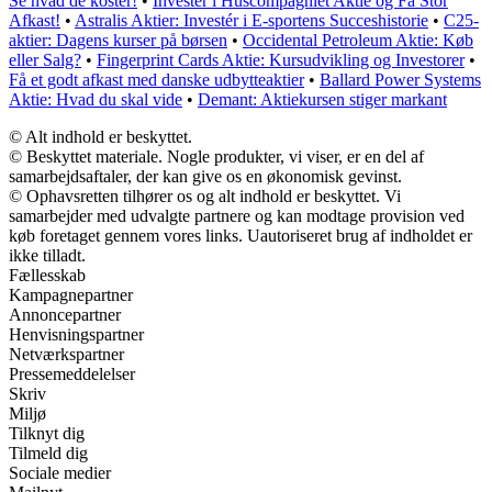
Se hvad de koster!
•
Investér i Huscompagniet Aktie og Få Stor
Afkast!
•
Astralis Aktier: Investér i E-sportens Succeshistorie
•
C25-
aktier: Dagens kurser på børsen
•
Occidental Petroleum Aktie: Køb
eller Salg?
•
Fingerprint Cards Aktie: Kursudvikling og Investorer
•
Få et godt afkast med danske udbytteaktier
•
Ballard Power Systems
Aktie: Hvad du skal vide
•
Demant: Aktiekursen stiger markant
© Alt indhold er beskyttet.
© Beskyttet materiale. Nogle produkter, vi viser, er en del af
samarbejdsaftaler, der kan give os en økonomisk gevinst.
© Ophavsretten tilhører os og alt indhold er beskyttet. Vi
samarbejder med udvalgte partnere og kan modtage provision ved
køb foretaget gennem vores links. Uautoriseret brug af indholdet er
ikke tilladt.
Fællesskab
Kampagnepartner
Annoncepartner
Henvisningspartner
Netværkspartner
Pressemeddelelser
Skriv
Miljø
Tilknyt dig
Tilmeld dig
Sociale medier