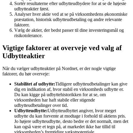
Sortér resultaterne efter udbytteudbydere for at se de højeste
udbytteaktier først.
Analyser hver aktie ved at se på virksomhedens økonomiske
præstation, historisk udbytteudbetaling og andre relevante
faktorer.
Vælg de aktier, der bedst passer til dine investeringsmål og
risikotolerance.
Vigtige faktorer at overveje ved valg af
Udbytteaktier
Når du vælger udbytteaktier på Nordnet, er der nogle vigtige
faktorer, du bør overveje:
Stabilitet af udbytte:
Tidligere udbytteudbetalinger kan give
dig en indikation af, hvor stabil en virksomheds udbytte er.
Du kan kigge på udbyttehistorikken for at se, om
virksomheden har haft stabile eller stigende
udbytteudbetalinger over tid.
Udbytteudbytte:
Udbytteudbyttet angiver, hvor meget
udbytte du kan forvente at modtage i forhold til aktiens pris.
Jo højere udbytteudbytte, desto bedre er det normalt, men det
kan også være et tegn på, at markedet ikke har tillid til
virksomheden’s fremtidige vækstpotentiale.