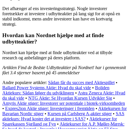
Det afhænger af ens investeringsstrategi. Nogle investorer
foretrækker at investere i udbytteaktier på lang sigt for at opnå en
stabil indkomst, mens andre investorer kan have en kortvarig
strategi.
Hvordan kan Nordnet hjælpe med at finde
udbytteaktier?
Nordnet kan hjælpe med at finde udbytteaktier ved at tilbyde
research og anbefalinger på deres platform.
Artiklen Find de Bedste Udbytteaktier på Nordnet! har i gennemsnit
fået
3.4
stjerner baseret på
45
anmeldelser
Andre populære artikler:
Sådan får du succes med Aktiespillet
•
Ballard Power Systems Aktie: Hvad du skal vide
•
Boliden
Aktiekurs: Sådan følger du udviklingen
•
Astra Zeneca Aktie: Hvad
du skal vide
•
NTG Aktie: Se Hvordan Kursen Udvikler Sig
•
Amyris Aktie stiger: Investorer ser potentiale i biotek-virksomheden
•
Expres2ion Aktie stiger: Investeringer i fremtiden
•
Aktiekursen for
Bavarian Nordic stiger
•
Kursen på Carlsberg A-aktier stiger
•
SAS
aktiekurs: Hvad koster det at investere i SAS?
•
Aktiekurser for
Sparekassen Sjælland og Fyn
•
Aktiekurser for A.P. Møller-Mærsk: