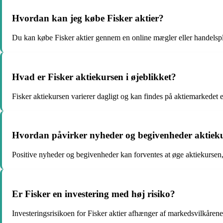
Hvordan kan jeg købe Fisker aktier?
Du kan købe Fisker aktier gennem en online mægler eller handelsp
Hvad er Fisker aktiekursen i øjeblikket?
Fisker aktiekursen varierer dagligt og kan findes på aktiemarkedet e
Hvordan påvirker nyheder og begivenheder aktieku
Positive nyheder og begivenheder kan forventes at øge aktiekursen
Er Fisker en investering med høj risiko?
Investeringsrisikoen for Fisker aktier afhænger af markedsvilkåre