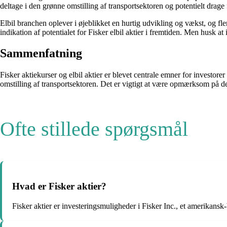
deltage i den grønne omstilling af transportsektoren og potentielt drag
Elbil branchen oplever i øjeblikket en hurtig udvikling og vækst, og fl
indikation af potentialet for Fisker elbil aktier i fremtiden. Men husk at 
Sammenfatning
Fisker aktiekurser og elbil aktier er blevet centrale emner for investorer
omstilling af transportsektoren. Det er vigtigt at være opmærksom på de
Ofte stillede spørgsmål
Hvad er Fisker aktier?
Fisker aktier er investeringsmuligheder i Fisker Inc., et amerikansk-