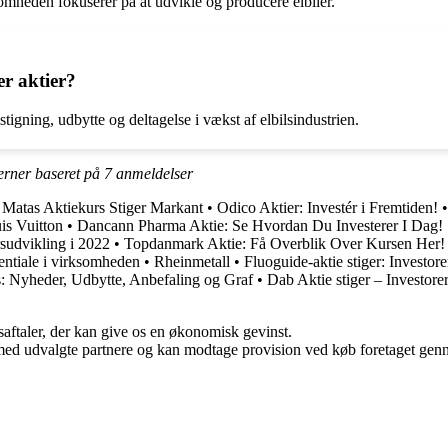
omheden fokuserer på at udvikle og producere elbiler.
er aktier?
stigning, udbytte og deltagelse i vækst af elbilsindustrien.
erner baseret på
7
anmeldelser
•
Matas Aktiekurs Stiger Markant
•
Odico Aktier: Investér i Fremtiden!
is Vuitton
•
Dancann Pharma Aktie: Se Hvordan Du Investerer I Dag!
udvikling i 2022
•
Topdanmark Aktie: Få Overblik Over Kursen Her!
tentiale i virksomheden
•
Rheinmetall
•
Fluoguide-aktie stiger: Investore
 Nyheder, Udbytte, Anbefaling og Graf
•
Dab Aktie stiger – Investore
saftaler, der kan give os en økonomisk gevinst.
med udvalgte partnere og kan modtage provision ved køb foretaget gennem