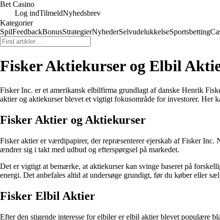
Bet Casino
Log ind
Tilmeld
Nyhedsbrev
Kategorier
Spil
Feedback
Bonus
Strategier
Nyheder
Selvudelukkelse
Sportsbetting
Ca
Fisker Aktiekurser og Elbil Akti
Fisker Inc. er et amerikansk elbilfirma grundlagt af danske Henrik Fiske
aktier og aktiekurser blevet et vigtigt fokusområde for investorer. Her 
Fisker Aktier og Aktiekurser
Fisker aktier er værdipapirer, der repræsenterer ejerskab af Fisker Inc
ændrer sig i takt med udbud og efterspørgsel på markedet.
Det er vigtigt at bemærke, at aktiekurser kan svinge baseret på forskel
energi. Det anbefales altid at undersøge grundigt, før du køber eller sæl
Fisker Elbil Aktier
Efter den stigende interesse for elbiler er elbil aktier blevet populære bl