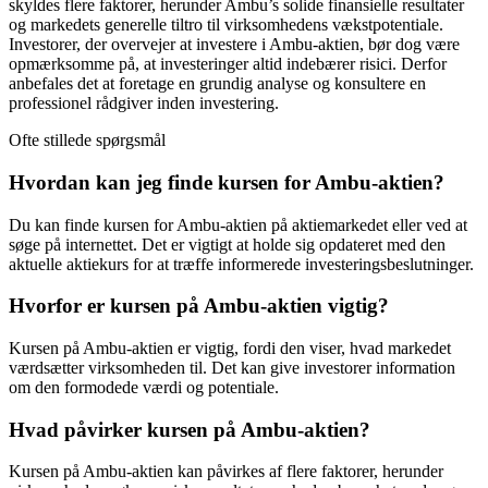
skyldes flere faktorer, herunder Ambu’s solide finansielle resultater
og markedets generelle tiltro til virksomhedens vækstpotentiale.
Investorer, der overvejer at investere i Ambu-aktien, bør dog være
opmærksomme på, at investeringer altid indebærer risici. Derfor
anbefales det at foretage en grundig analyse og konsultere en
professionel rådgiver inden investering.
Ofte stillede spørgsmål
Hvordan kan jeg finde kursen for Ambu-aktien?
Du kan finde kursen for Ambu-aktien på aktiemarkedet eller ved at
søge på internettet. Det er vigtigt at holde sig opdateret med den
aktuelle aktiekurs for at træffe informerede investeringsbeslutninger.
Hvorfor er kursen på Ambu-aktien vigtig?
Kursen på Ambu-aktien er vigtig, fordi den viser, hvad markedet
værdsætter virksomheden til. Det kan give investorer information
om den formodede værdi og potentiale.
Hvad påvirker kursen på Ambu-aktien?
Kursen på Ambu-aktien kan påvirkes af flere faktorer, herunder