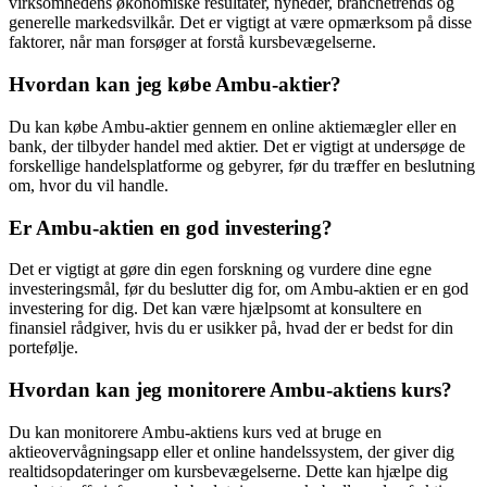
virksomhedens økonomiske resultater, nyheder, branchetrends og
generelle markedsvilkår. Det er vigtigt at være opmærksom på disse
faktorer, når man forsøger at forstå kursbevægelserne.
Hvordan kan jeg købe Ambu-aktier?
Du kan købe Ambu-aktier gennem en online aktiemægler eller en
bank, der tilbyder handel med aktier. Det er vigtigt at undersøge de
forskellige handelsplatforme og gebyrer, før du træffer en beslutning
om, hvor du vil handle.
Er Ambu-aktien en god investering?
Det er vigtigt at gøre din egen forskning og vurdere dine egne
investeringsmål, før du beslutter dig for, om Ambu-aktien er en god
investering for dig. Det kan være hjælpsomt at konsultere en
finansiel rådgiver, hvis du er usikker på, hvad der er bedst for din
portefølje.
Hvordan kan jeg monitorere Ambu-aktiens kurs?
Du kan monitorere Ambu-aktiens kurs ved at bruge en
aktieovervågningsapp eller et online handelssystem, der giver dig
realtidsopdateringer om kursbevægelserne. Dette kan hjælpe dig