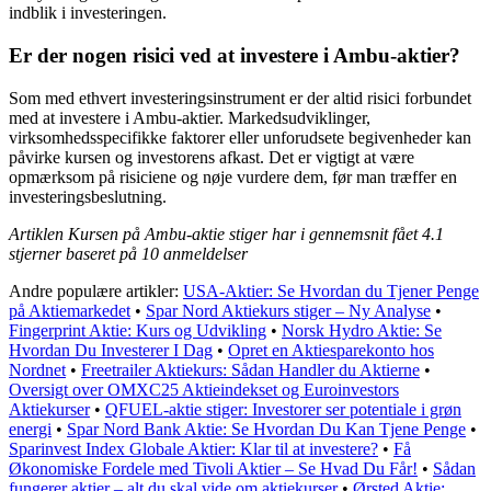
indblik i investeringen.
Er der nogen risici ved at investere i Ambu-aktier?
Som med ethvert investeringsinstrument er der altid risici forbundet
med at investere i Ambu-aktier. Markedsudviklinger,
virksomhedsspecifikke faktorer eller unforudsete begivenheder kan
påvirke kursen og investorens afkast. Det er vigtigt at være
opmærksom på risiciene og nøje vurdere dem, før man træffer en
investeringsbeslutning.
Artiklen Kursen på Ambu-aktie stiger har i gennemsnit fået
4.1
stjerner baseret på
10
anmeldelser
Andre populære artikler:
USA-Aktier: Se Hvordan du Tjener Penge
på Aktiemarkedet
•
Spar Nord Aktiekurs stiger – Ny Analyse
•
Fingerprint Aktie: Kurs og Udvikling
•
Norsk Hydro Aktie: Se
Hvordan Du Investerer I Dag
•
Opret en Aktiesparekonto hos
Nordnet
•
Freetrailer Aktiekurs: Sådan Handler du Aktierne
•
Oversigt over OMXC25 Aktieindekset og Euroinvestors
Aktiekurser
•
QFUEL-aktie stiger: Investorer ser potentiale i grøn
energi
•
Spar Nord Bank Aktie: Se Hvordan Du Kan Tjene Penge
•
Sparinvest Index Globale Aktier: Klar til at investere?
•
Få
Økonomiske Fordele med Tivoli Aktier – Se Hvad Du Får!
•
Sådan
fungerer aktier – alt du skal vide om aktiekurser
•
Ørsted Aktie: