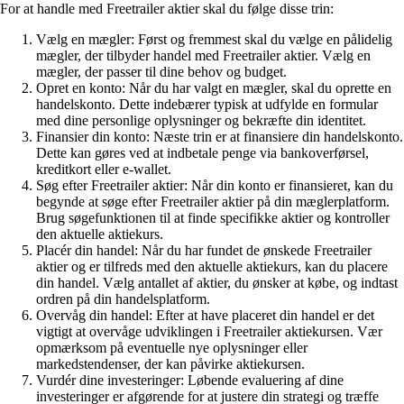
For at handle med Freetrailer aktier skal du følge disse trin:
Vælg en mægler: Først og fremmest skal du vælge en pålidelig
mægler, der tilbyder handel med Freetrailer aktier. Vælg en
mægler, der passer til dine behov og budget.
Opret en konto: Når du har valgt en mægler, skal du oprette en
handelskonto. Dette indebærer typisk at udfylde en formular
med dine personlige oplysninger og bekræfte din identitet.
Finansier din konto: Næste trin er at finansiere din handelskonto.
Dette kan gøres ved at indbetale penge via bankoverførsel,
kreditkort eller e-wallet.
Søg efter Freetrailer aktier: Når din konto er finansieret, kan du
begynde at søge efter Freetrailer aktier på din mæglerplatform.
Brug søgefunktionen til at finde specifikke aktier og kontroller
den aktuelle aktiekurs.
Placér din handel: Når du har fundet de ønskede Freetrailer
aktier og er tilfreds med den aktuelle aktiekurs, kan du placere
din handel. Vælg antallet af aktier, du ønsker at købe, og indtast
ordren på din handelsplatform.
Overvåg din handel: Efter at have placeret din handel er det
vigtigt at overvåge udviklingen i Freetrailer aktiekursen. Vær
opmærksom på eventuelle nye oplysninger eller
markedstendenser, der kan påvirke aktiekursen.
Vurdér dine investeringer: Løbende evaluering af dine
investeringer er afgørende for at justere din strategi og træffe