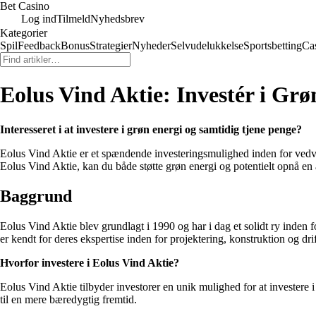
Bet Casino
Log ind
Tilmeld
Nyhedsbrev
Kategorier
Spil
Feedback
Bonus
Strategier
Nyheder
Selvudelukkelse
Sportsbetting
Ca
Eolus Vind Aktie: Investér i Grø
Interesseret i at investere i grøn energi og samtidig tjene penge?
Eolus Vind Aktie er et spændende investeringsmulighed inden for vedvar
Eolus Vind Aktie, kan du både støtte grøn energi og potentielt opnå en a
Baggrund
Eolus Vind Aktie blev grundlagt i 1990 og har i dag et solidt ry inden
er kendt for deres ekspertise inden for projektering, konstruktion og dri
Hvorfor investere i Eolus Vind Aktie?
Eolus Vind Aktie tilbyder investorer en unik mulighed for at investere 
til en mere bæredygtig fremtid.