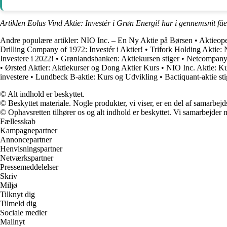
Artiklen Eolus Vind Aktie: Investér i Grøn Energi! har i gennemsnit få
Andre populære artikler:
NIO Inc. – En Ny Aktie på Børsen
•
Aktieope
Drilling Company of 1972: Investér i Aktier!
•
Trifork Holding Aktie:
Investere i 2022!
•
Grønlandsbanken: Aktiekursen stiger
•
Netcompany 
•
Ørsted Aktier: Aktiekurser og Dong Aktier Kurs
•
NIO Inc. Aktie: K
investere
•
Lundbeck B-aktie: Kurs og Udvikling
•
Bactiquant-aktie sti
© Alt indhold er beskyttet.
© Beskyttet materiale. Nogle produkter, vi viser, er en del af samarbejd
© Ophavsretten tilhører os og alt indhold er beskyttet. Vi samarbejder 
Fællesskab
Kampagnepartner
Annoncepartner
Henvisningspartner
Netværkspartner
Pressemeddelelser
Skriv
Miljø
Tilknyt dig
Tilmeld dig
Sociale medier
Mailnyt