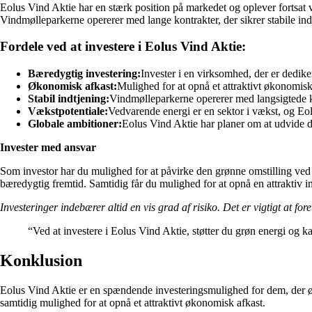
Eolus Vind Aktie har en stærk position på markedet og oplever fortsat v
Vindmølleparkerne opererer med lange kontrakter, der sikrer stabile indt
Fordele ved at investere i Eolus Vind Aktie:
Bæredygtig investering:
Invester i en virksomhed, der er dedike
Økonomisk afkast:
Mulighed for at opnå et attraktivt økonomisk
Stabil indtjening:
Vindmølleparkerne opererer med langsigtede kon
Vækstpotentiale:
Vedvarende energi er en sektor i vækst, og Eol
Globale ambitioner:
Eolus Vind Aktie har planer om at udvide de
Invester med ansvar
Som investor har du mulighed for at påvirke den grønne omstilling ved 
bæredygtig fremtid. Samtidig får du mulighed for at opnå en attraktiv i
Investeringer indebærer altid en vis grad af risiko. Det er vigtigt at f
“Ved at investere i Eolus Vind Aktie, støtter du grøn energi og ka
Konklusion
Eolus Vind Aktie er en spændende investeringsmulighed for dem, der øn
samtidig mulighed for at opnå et attraktivt økonomisk afkast.