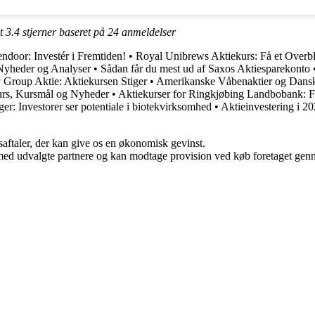
et
3.4
stjerner baseret på
24
anmeldelser
ndoor: Investér i Fremtiden!
•
Royal Unibrews Aktiekurs: Få et Overbl
 Nyheder og Analyser
•
Sådan får du mest ud af Saxos Aktiesparekonto
Group Aktie: Aktiekursen Stiger
•
Amerikanske Våbenaktier og Dansk
urs, Kursmål og Nyheder
•
Aktiekurser for Ringkjøbing Landbobank: Få
ger: Investorer ser potentiale i biotekvirksomhed
•
Aktieinvestering i 2
saftaler, der kan give os en økonomisk gevinst.
med udvalgte partnere og kan modtage provision ved køb foretaget gennem