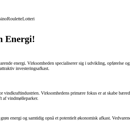
sino
Roulette
Lotteri
n Energi!
ende energi. Virksomheden specialiserer sig i udvikling, opførelse og d
ttraktiv investeringsafkast.
 for vindkraftindustrien. Virksomhedens primære fokus er at skabe bæred
ft af vindmølleparker.
i grøn energi og samtidig opnå et potentielt økonomisk afkast. Vedvarend