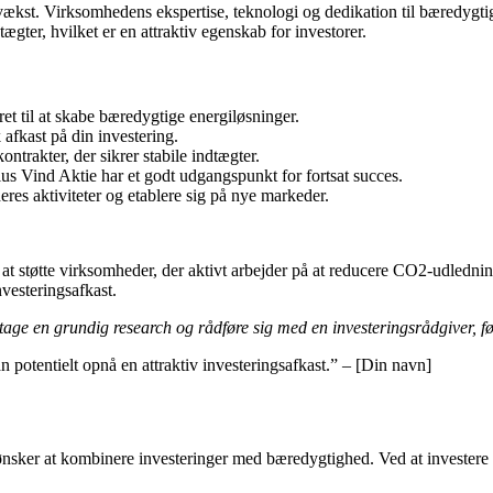
ækst. Virksomhedens ekspertise, teknologi og dedikation til bæredygtige
ægter, hvilket er en attraktiv egenskab for investorer.
ret til at skabe bæredygtige energiløsninger.
 afkast på din investering.
trakter, der sikrer stabile indtægter.
us Vind Aktie har et godt udgangspunkt for fortsat succes.
res aktiviteter og etablere sig på nye markeder.
at støtte virksomheder, der aktivt arbejder på at reducere CO2-udlednin
nvesteringsafkast.
oretage en grundig research og rådføre sig med en investeringsrådgiver, f
n potentielt opnå en attraktiv investeringsafkast.” – [Din navn]
sker at kombinere investeringer med bæredygtighed. Ved at investere i