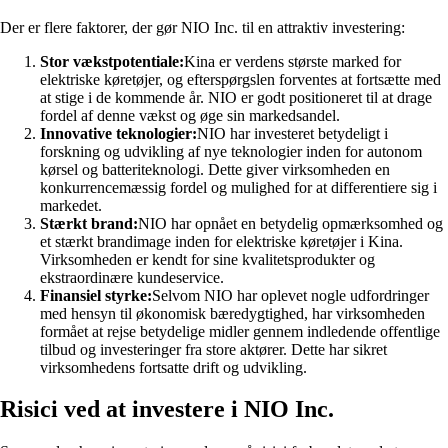
Der er flere faktorer, der gør NIO Inc. til en attraktiv investering:
Stor vækstpotentiale:
Kina er verdens største marked for
elektriske køretøjer, og efterspørgslen forventes at fortsætte med
at stige i de kommende år. NIO er godt positioneret til at drage
fordel af denne vækst og øge sin markedsandel.
Innovative teknologier:
NIO har investeret betydeligt i
forskning og udvikling af nye teknologier inden for autonom
kørsel og batteriteknologi. Dette giver virksomheden en
konkurrencemæssig fordel og mulighed for at differentiere sig i
markedet.
Stærkt brand:
NIO har opnået en betydelig opmærksomhed og
et stærkt brandimage inden for elektriske køretøjer i Kina.
Virksomheden er kendt for sine kvalitetsprodukter og
ekstraordinære kundeservice.
Finansiel styrke:
Selvom NIO har oplevet nogle udfordringer
med hensyn til økonomisk bæredygtighed, har virksomheden
formået at rejse betydelige midler gennem indledende offentlige
tilbud og investeringer fra store aktører. Dette har sikret
virksomhedens fortsatte drift og udvikling.
Risici ved at investere i NIO Inc.