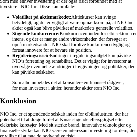
Som med enhver investering er der også risici forbundet med at
investere i NIO Inc. Disse kan omfatte:
Volatilitet på aktiemarkedet:
Aktiekurser kan svinge
betydeligt, og det er vigtigt at være opmærksom på, at NIO Inc.
aktier også kan blive påvirket af markedets generelle volatilitet.
Stigende konkurrence:
Konkurrencen inden for elbilsektoren er
intens, og der er mange andre virksomheder, der forsøger at
opnå markedsandel. NIO skal forblive konkurrencedygtig og
fortsat innovere for at bevare sin position.
Reguleringsrisici:
Ændringer i reguleringsmiljøet kan påvirke
NIO’s forretning og rentabilitet. Det er vigtigt for investorer at
overvåge eventuelle ændringer i lovgivningen og politikker, der
kan påvirke selskabet.
Som altid anbefales det at konsultere en finansiel rådgiver,
før man investerer i aktier, herunder aktier som NIO Inc.
Konklusion
NIO Inc. er et spændende selskab inden for elbilindustrien, der har
potentialet til at drage fordel af Kinas stigende efterspørgsel efter
elektriske køretøjer. Med sit stærke brand, innovative teknologier og
finansielle styrke kan NIO være en interessant investering for dem, der
er villige til at tage de nødvendige risici.