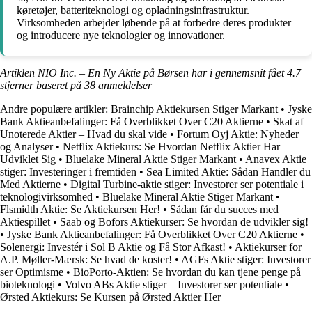
køretøjer, batteriteknologi og opladningsinfrastruktur.
Virksomheden arbejder løbende på at forbedre deres produkter
og introducere nye teknologier og innovationer.
Artiklen NIO Inc. – En Ny Aktie på Børsen har i gennemsnit fået
4.7
stjerner baseret på
38
anmeldelser
Andre populære artikler:
Brainchip Aktiekursen Stiger Markant
•
Jyske
Bank Aktieanbefalinger: Få Overblikket Over C20 Aktierne
•
Skat af
Unoterede Aktier – Hvad du skal vide
•
Fortum Oyj Aktie: Nyheder
og Analyser
•
Netflix Aktiekurs: Se Hvordan Netflix Aktier Har
Udviklet Sig
•
Bluelake Mineral Aktie Stiger Markant
•
Anavex Aktie
stiger: Investeringer i fremtiden
•
Sea Limited Aktie: Sådan Handler du
Med Aktierne
•
Digital Turbine-aktie stiger: Investorer ser potentiale i
teknologivirksomhed
•
Bluelake Mineral Aktie Stiger Markant
•
Flsmidth Aktie: Se Aktiekursen Her!
•
Sådan får du succes med
Aktiespillet
•
Saab og Bofors Aktiekurser: Se hvordan de udvikler sig!
•
Jyske Bank Aktieanbefalinger: Få Overblikket Over C20 Aktierne
•
Solenergi: Investér i Sol B Aktie og Få Stor Afkast!
•
Aktiekurser for
A.P. Møller-Mærsk: Se hvad de koster!
•
AGFs Aktie stiger: Investorer
ser Optimisme
•
BioPorto-Aktien: Se hvordan du kan tjene penge på
bioteknologi
•
Volvo ABs Aktie stiger – Investorer ser potentiale
•
Ørsted Aktiekurs: Se Kursen på Ørsted Aktier Her