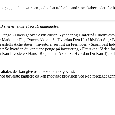
ber, og det kan være en god idé at udforske andre selskaber inden for br
.3
stjerner baseret på
16
anmeldelser
e Penge
•
Oversigt over Aktiekurser, Nyheder og Grafer på Euroinvesto
r Markant
•
Plug Power-Aktien: Se Hvordan Den Har Udviklet Sig
•
B
arsleffs Aktie stiger – Investorer ser lyst på Fremtiden
•
Sparinvest Inde
iger: Se hvordan du kan tjene penge på investering
•
Pltr Aktie: Sådan In
 Kan Investere
•
Hansa Biopharma Aktie: Se Hvordan Du Kan Tjene
saftaler, der kan give os en økonomisk gevinst.
med udvalgte partnere og kan modtage provision ved køb foretaget gennem