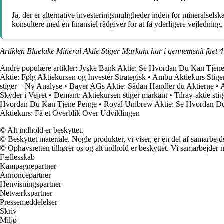
Ja, der er alternative investeringsmuligheder inden for mineralselska
konsultere med en finansiel rådgiver for at få yderligere vejledning.
Artiklen Bluelake Mineral Aktie Stiger Markant har i gennemsnit fået
4
Andre populære artikler:
Jyske Bank Aktie: Se Hvordan Du Kan Tjen
Aktie: Følg Aktiekursen og Investér Strategisk
•
Ambu Aktiekurs Stige
stiger – Ny Analyse
•
Bayer AGs Aktie: Sådan Handler du Aktierne
•
A
Skyder i Vejret
•
Demant: Aktiekursen stiger markant
•
Tilray-aktie st
Hvordan Du Kan Tjene Penge
•
Royal Unibrew Aktie: Se Hvordan Du
Aktiekurs: Få et Overblik Over Udviklingen
© Alt indhold er beskyttet.
© Beskyttet materiale. Nogle produkter, vi viser, er en del af samarbejd
© Ophavsretten tilhører os og alt indhold er beskyttet. Vi samarbejder 
Fællesskab
Kampagnepartner
Annoncepartner
Henvisningspartner
Netværkspartner
Pressemeddelelser
Skriv
Miljø