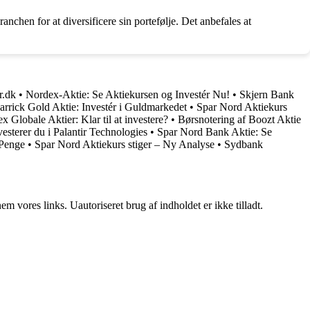
anchen for at diversificere sin portefølje. Det anbefales at
r.dk
•
Nordex-Aktie: Se Aktiekursen og Investér Nu!
•
Skjern Bank
arrick Gold Aktie: Investér i Guldmarkedet
•
Spar Nord Aktiekurs
x Globale Aktier: Klar til at investere?
•
Børsnotering af Boozt Aktie
vesterer du i Palantir Technologies
•
Spar Nord Bank Aktie: Se
 Penge
•
Spar Nord Aktiekurs stiger – Ny Analyse
•
Sydbank
 vores links. Uautoriseret brug af indholdet er ikke tilladt.