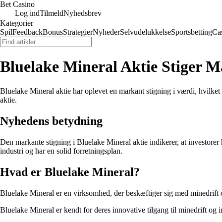
Bet Casino
Log ind
Tilmeld
Nyhedsbrev
Kategorier
Spil
Feedback
Bonus
Strategier
Nyheder
Selvudelukkelse
Sportsbetting
Ca
Bluelake Mineral Aktie Stiger 
Bluelake Mineral aktie har oplevet en markant stigning i værdi, hvilke
aktie.
Nyhedens betydning
Den markante stigning i Bluelake Mineral aktie indikerer, at investorer
industri og har en solid forretningsplan.
Hvad er Bluelake Mineral?
Bluelake Mineral er en virksomhed, der beskæftiger sig med minedrift og
Bluelake Mineral er kendt for deres innovative tilgang til minedrift o