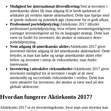
Mulighed for international diversificering:
Ved at investere i
amerikanske aktier får man adgang til et bredt spektrum af
selskaber på verdens største aktiemarked. Dette kan hjælpe med
at sprede risikoen og potentielt øge chancerne for et godt afkast.
Professionel porteføljestyring:
Aktiekonto 2017 tilbyder
professionel porteføljestyring, hvor erfarne investeringsrådgivere
varetager investeringerne ud fra en langsigtet strategi. Dette kan
være en fordel for investorer, der ønsker at outsource deres
porteføljestyring.
Nem adgang til amerikanske aktier:
Aktiekonto 2017 giver
investorer direkte adgang til det amerikanske aktiemarked. Dette
betyder, at man kan købe og sælge amerikanske aktier efter
behov og investere i netop de virksomheder, man finder
interessante.
Investering i attraktive virksomheder:
Aktiekonto 2017 giver
investorer mulighed for at investere i nogle af de mest
anerkendte og succesfulde virksomheder i verden. Dette kan
være attraktivt for investorer, der ønsker at være med på den
globale aktiescene.
Hvordan fungerer Aktiekonto 2017?
Aktiekonto 2017 er en investeringskonto, hvor man som investor kan