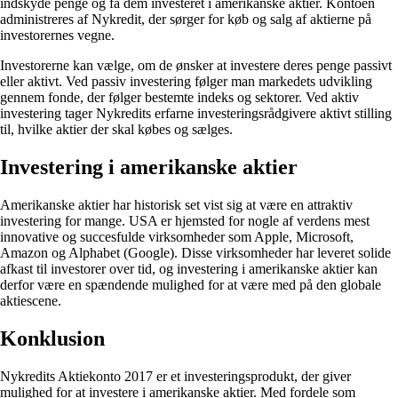
indskyde penge og få dem investeret i amerikanske aktier. Kontoen
administreres af Nykredit, der sørger for køb og salg af aktierne på
investorernes vegne.
Investorerne kan vælge, om de ønsker at investere deres penge passivt
eller aktivt. Ved passiv investering følger man markedets udvikling
gennem fonde, der følger bestemte indeks og sektorer. Ved aktiv
investering tager Nykredits erfarne investeringsrådgivere aktivt stilling
til, hvilke aktier der skal købes og sælges.
Investering i amerikanske aktier
Amerikanske aktier har historisk set vist sig at være en attraktiv
investering for mange. USA er hjemsted for nogle af verdens mest
innovative og succesfulde virksomheder som Apple, Microsoft,
Amazon og Alphabet (Google). Disse virksomheder har leveret solide
afkast til investorer over tid, og investering i amerikanske aktier kan
derfor være en spændende mulighed for at være med på den globale
aktiescene.
Konklusion
Nykredits Aktiekonto 2017 er et investeringsprodukt, der giver
mulighed for at investere i amerikanske aktier. Med fordele som