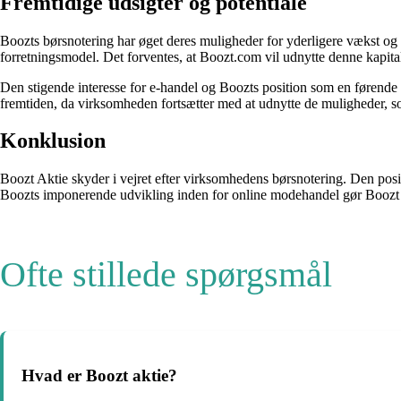
Fremtidige udsigter og potentiale
Boozts børsnotering har øget deres muligheder for yderligere vækst og u
forretningsmodel. Det forventes, at Boozt.com vil udnytte denne kapital 
Den stigende interesse for e-handel og Boozts position som en førende a
fremtiden, da virksomheden fortsætter med at udnytte de muligheder, so
Konklusion
Boozt Aktie skyder i vejret efter virksomhedens børsnotering. Den posit
Boozts imponerende udvikling inden for online modehandel gør Boozt Akti
Ofte stillede spørgsmål
Hvad er Boozt aktie?