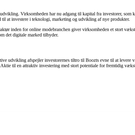
dvikling. Virksomheden har nu adgang til kapital fra investorer, som ka
til at investere i teknologi, marketing og udvikling af nye produkter.
ktør inden for online modebranchen giver virksomheden et stort vækstpot
m det digitale marked tilbyder.
ive udvikling afspejler investorernes tiltro til Boozts evne til at lev
e til en attraktiv investering med stort potentiale for fremtidig vækst