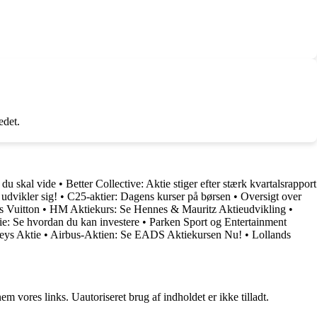
edet.
 du skal vide
•
Better Collective: Aktie stiger efter stærk kvartalsrapport
udvikler sig!
•
C25-aktier: Dagens kurser på børsen
•
Oversigt over
s Vuitton
•
HM Aktiekurs: Se Hennes & Mauritz Aktieudvikling
•
e: Se hvordan du kan investere
•
Parken Sport og Entertainment
eys Aktie
•
Airbus-Aktien: Se EADS Aktiekursen Nu!
•
Lollands
 vores links. Uautoriseret brug af indholdet er ikke tilladt.