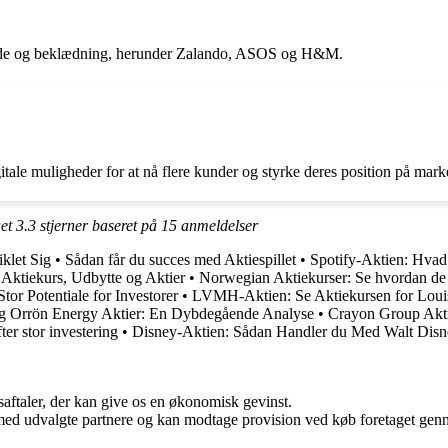
 mode og beklædning, herunder Zalando, ASOS og H&M.
itale muligheder for at nå flere kunder og styrke deres position på mark
ået
3.3
stjerner baseret på
15
anmeldelser
klet Sig
•
Sådan får du succes med Aktiespillet
•
Spotify-Aktien: Hvad
Aktiekurs, Udbytte og Aktier
•
Norwegian Aktiekurser: Se hvordan de 
tor Potentiale for Investorer
•
LVMH-Aktien: Se Aktiekursen for Loui
g Orrön Energy Aktier: En Dybdegående Analyse
•
Crayon Group Akti
ter stor investering
•
Disney-Aktien: Sådan Handler du Med Walt Disn
saftaler, der kan give os en økonomisk gevinst.
med udvalgte partnere og kan modtage provision ved køb foretaget gennem