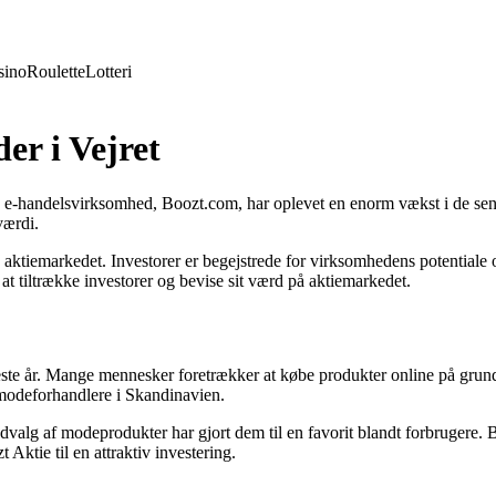
sino
Roulette
Lotteri
er i Vejret
e e-handelsvirksomhed, Boozt.com, har oplevet en enorm vækst i de sene
værdi.
 aktiemarkedet. Investorer er begejstrede for virksomhedens potentiale og 
 at tiltrække investorer og bevise sit værd på aktiemarkedet.
eneste år. Mange mennesker foretrækker at købe produkter online på gr
e modeforhandlere i Skandinavien.
valg af modeprodukter har gjort dem til en favorit blandt forbrugere. B
ktie til en attraktiv investering.