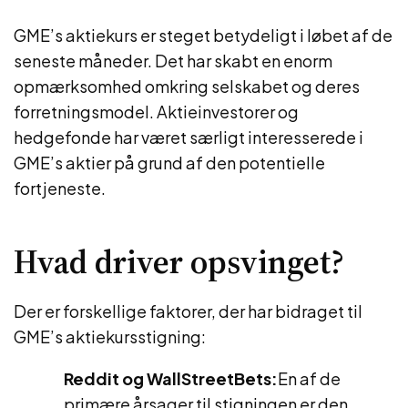
GME’s aktiekurs er steget betydeligt i løbet af de
seneste måneder. Det har skabt en enorm
opmærksomhed omkring selskabet og deres
forretningsmodel. Aktieinvestorer og
hedgefonde har været særligt interesserede i
GME’s aktier på grund af den potentielle
fortjeneste.
Hvad driver opsvinget?
Der er forskellige faktorer, der har bidraget til
GME’s aktiekursstigning:
Reddit og WallStreetBets:
En af de
primære årsager til stigningen er den