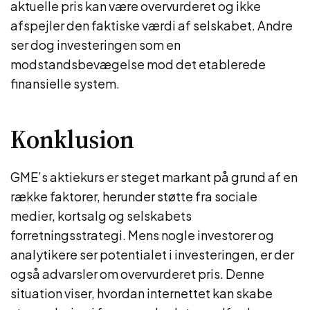
aktuelle pris kan være overvurderet og ikke
afspejler den faktiske værdi af selskabet. Andre
ser dog investeringen som en
modstandsbevægelse mod det etablerede
finansielle system.
Konklusion
GME’s aktiekurs er steget markant på grund af en
række faktorer, herunder støtte fra sociale
medier, kortsalg og selskabets
forretningsstrategi. Mens nogle investorer og
analytikere ser potentialet i investeringen, er der
også advarsler om overvurderet pris. Denne
situation viser, hvordan internettet kan skabe