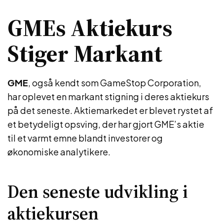
GMEs Aktiekurs
Stiger Markant
GME
, også kendt som GameStop Corporation,
har oplevet en markant stigning i deres aktiekurs
på det seneste. Aktiemarkedet er blevet rystet af
et betydeligt opsving, der har gjort GME’s aktie
til et varmt emne blandt investorer og
økonomiske analytikere.
Den seneste udvikling i
aktiekursen