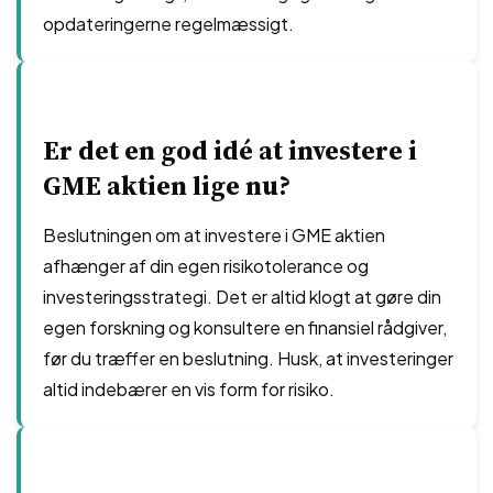
opdateringerne regelmæssigt.
Er det en god idé at investere i
GME aktien lige nu?
Beslutningen om at investere i GME aktien
afhænger af din egen risikotolerance og
investeringsstrategi. Det er altid klogt at gøre din
egen forskning og konsultere en finansiel rådgiver,
før du træffer en beslutning. Husk, at investeringer
altid indebærer en vis form for risiko.