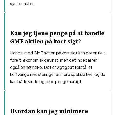
synspunkter.
Kan jeg tjene penge på at handle
GME aktien på kort sigt?
Handel med GME aktien på kort sigt kan potentielt
føre til økonomisk gevinst, men det indebærer
også en høj risiko. Det er vigtigt at forstå, at
kortvarige investeringer er mere spekulative, og du
kan både vinde og tabe penge hurtigt.
Hvordan kan jeg minimere