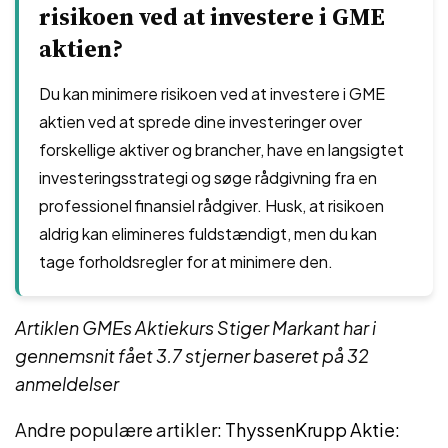
risikoen ved at investere i GME
aktien?
Du kan minimere risikoen ved at investere i GME
aktien ved at sprede dine investeringer over
forskellige aktiver og brancher, have en langsigtet
investeringsstrategi og søge rådgivning fra en
professionel finansiel rådgiver. Husk, at risikoen
aldrig kan elimineres fuldstændigt, men du kan
tage forholdsregler for at minimere den.
Artiklen GMEs Aktiekurs Stiger Markant har i
gennemsnit fået
3.7
stjerner baseret på
32
anmeldelser
Andre populære artikler:
ThyssenKrupp Aktie: