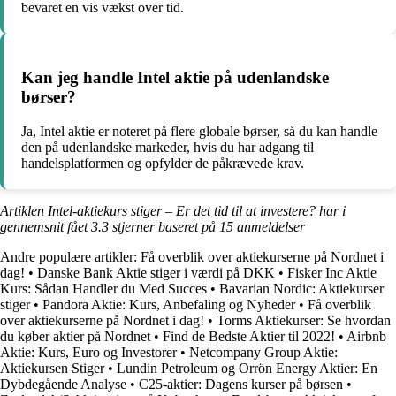
bevaret en vis vækst over tid.
Kan jeg handle Intel aktie på udenlandske
børser?
Ja, Intel aktie er noteret på flere globale børser, så du kan handle
den på udenlandske markeder, hvis du har adgang til
handelsplatformen og opfylder de påkrævede krav.
Artiklen Intel-aktiekurs stiger – Er det tid til at investere? har i
gennemsnit fået
3.3
stjerner baseret på
15
anmeldelser
Andre populære artikler:
Få overblik over aktiekurserne på Nordnet i
dag!
•
Danske Bank Aktie stiger i værdi på DKK
•
Fisker Inc Aktie
Kurs: Sådan Handler du Med Succes
•
Bavarian Nordic: Aktiekurser
stiger
•
Pandora Aktie: Kurs, Anbefaling og Nyheder
•
Få overblik
over aktiekurserne på Nordnet i dag!
•
Torms Aktiekurser: Se hvordan
du køber aktier på Nordnet
•
Find de Bedste Aktier til 2022!
•
Airbnb
Aktie: Kurs, Euro og Investorer
•
Netcompany Group Aktie:
Aktiekursen Stiger
•
Lundin Petroleum og Orrön Energy Aktier: En
Dybdegående Analyse
•
C25-aktier: Dagens kurser på børsen
•