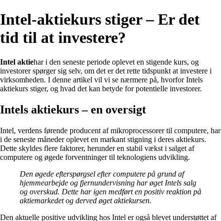
Intel-aktiekurs stiger – Er det
tid til at investere?
Intel aktie
har i den seneste periode oplevet en stigende kurs, og
investorer spørger sig selv, om det er det rette tidspunkt at investere i
virksomheden. I denne artikel vil vi se nærmere på, hvorfor Intels
aktiekurs stiger, og hvad det kan betyde for potentielle investorer.
Intels aktiekurs – en oversigt
Intel, verdens førende producent af mikroprocessorer til computere, har
i de seneste måneder oplevet en markant stigning i deres aktiekurs.
Dette skyldes flere faktorer, herunder en stabil vækst i salget af
computere og øgede forventninger til teknologiens udvikling.
Den øgede efterspørgsel efter computere på grund af
hjemmearbejde og fjernundervisning har øget Intels salg
og overskud. Dette har igen medført en positiv reaktion på
aktiemarkedet og derved øget aktiekursen.
Den aktuelle positive udvikling hos Intel er også blevet understøttet af