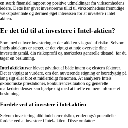
en stærk finansiel rapport og positive udmeldinger fra virksomhedens
ledere. Dette har givet investorerne tillid til virksomhedens fremtidige
vækstpotentiale og dermed øget interessen for at investere i Intel-
aktien.
Er det tid til at investere i Intel-aktien?
Som med enhver investering er der altid en vis grad af risiko. Selvom
Intels aktiekurs er steget, er det vigtigt at nøje overveje dine
investeringsmål, din risikoprofil og markedets generelle tilstand, før du
tager en beslutning.
Intel aktiekurs
er blevet påvirket af både intern og ekstern faktorer.
Det er vigtigt at vurdere, om den nuværende stigning er bæredygtig på
lang sigt eller blot et midlertidigt fænomen. At analysere Intels
økonomiske præstationer, konkurrencesituation og generelle
markedstendenser kan hjælpe dig med at træffe en mere informeret
beslutning.
Fordele ved at investere i Intel-aktien
Selvom investering altid indebærer risiko, er der også potentielle
fordele ved at investere i Intel-aktien. Disse omfatter: