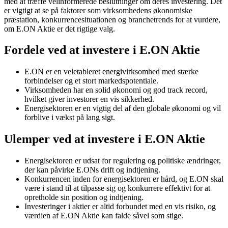
med at træffe velinformerede beslutninger om deres investering. Det
er vigtigt at se på faktorer som virksomhedens økonomiske
præstation, konkurrencesituationen og branchetrends for at vurdere,
om E.ON Aktie er det rigtige valg.
Fordele ved at investere i E.ON Aktie
E.ON er en veletableret energivirksomhed med stærke
forbindelser og et stort markedspotentiale.
Virksomheden har en solid økonomi og god track record,
hvilket giver investorer en vis sikkerhed.
Energisektoren er en vigtig del af den globale økonomi og vil
forblive i vækst på lang sigt.
Ulemper ved at investere i E.ON Aktie
Energisektoren er udsat for regulering og politiske ændringer,
der kan påvirke E.ONs drift og indtjening.
Konkurrencen inden for energisektoren er hård, og E.ON skal
være i stand til at tilpasse sig og konkurrere effektivt for at
opretholde sin position og indtjening.
Investeringer i aktier er altid forbundet med en vis risiko, og
værdien af E.ON Aktie kan falde såvel som stige.