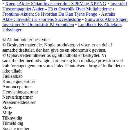
•
Xpeng Aktie: Sådan Investerer du i XPEV og XPENG
•
Investér i
Huscompagniet Aktier – Få et Overblik Over Mulighederne
•
Frontline-Aktien: Se Hvordan Du Kan Tjene Penge
•
Astralis
Aktier: Investér i E-sportens Succeshistorie
•
Sunworks Aktie Stiger:
Investorer Se Optimistisk På Fremtiden
•
Lundbeck Bs Aktiekurs
Udsvinger
© Alt indhold er beskyttet.
© Beskyttet materiale. Nogle produkter, vi viser, er en del af
samarbejdsaftaler, der kan give os en økonomisk gevinst.
© Ophavsretten tilhører os og alt indhold er beskyttet. Vi
samarbejder med udvalgte partnere og kan modtage provision ved
køb foretaget gennem vores links. Uautoriseret brug af indholdet er
ikke tilladt.
Fællesskab
Kampagnepartner
Annoncepartner
Henvisningspartner
Netværkspartner
Pressemeddelelser
Skriv
Miljø
Tilknyt dig
Tilmeld dig
Sociale medier