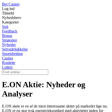
Bet Casino
Log ind
Tilmeld
Nyhedsbrev
Kategorier
Spil
Feedback
Bonus
Strategier
Nyheder
Selvudelukkelse
Sportsbetting
Casino
Roulette
Lotteri
E.ON Aktie: Nyheder og
Analyser
E.ON aktie er en af de mest interessante aktier på markedet lige nu.
E.ON er en stor tysk energivirksomhed med aktiviteter inden for