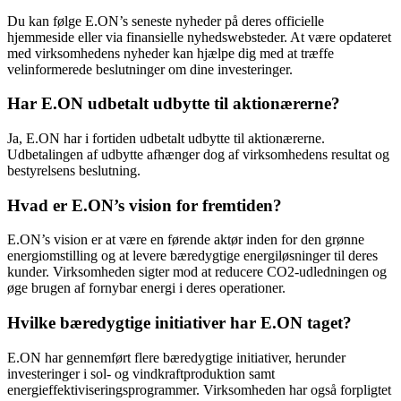
Du kan følge E.ON’s seneste nyheder på deres officielle
hjemmeside eller via finansielle nyhedswebsteder. At være opdateret
med virksomhedens nyheder kan hjælpe dig med at træffe
velinformerede beslutninger om dine investeringer.
Har E.ON udbetalt udbytte til aktionærerne?
Ja, E.ON har i fortiden udbetalt udbytte til aktionærerne.
Udbetalingen af udbytte afhænger dog af virksomhedens resultat og
bestyrelsens beslutning.
Hvad er E.ON’s vision for fremtiden?
E.ON’s vision er at være en førende aktør inden for den grønne
energiomstilling og at levere bæredygtige energiløsninger til deres
kunder. Virksomheden sigter mod at reducere CO2-udledningen og
øge brugen af ​​fornybar energi i deres operationer.
Hvilke bæredygtige initiativer har E.ON taget?
E.ON har gennemført flere bæredygtige initiativer, herunder
investeringer i sol- og vindkraftproduktion samt
energieffektiviseringsprogrammer. Virksomheden har også forpligtet